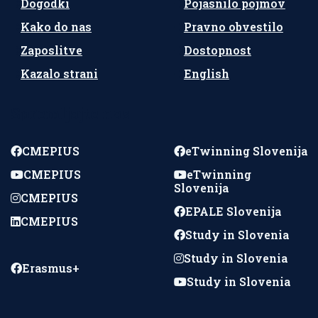
Dogodki
Pojasnilo pojmov
Kako do nas
Pravno obvestilo
Zaposlitve
Dostopnost
Kazalo strani
English
Spremljajte nas
CMEPIUS
eTwinning Slovenija
CMEPIUS
eTwinning
Slovenija
CMEPIUS
EPALE Slovenija
CMEPIUS
Study in Slovenia
Study in Slovenia
Erasmus+
Study in Slovenia