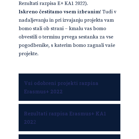
Rezultati razpisa E+ KA1 2022).
Iskreno čestitamo vsem izbranim
! Tudi v
nadaljevanju in pri izvajanju projekta vam
bomo stali ob strani – kmalu vas bomo
obvestili o terminu prvega sestanka za vse
pogodbenike, s katerim bomo zagnali vaše
projekte.
Vsi odobreni projekti razpisa
Erasmus+ 2022
Rezultati razpisa Erasmus+ KA1
202
2