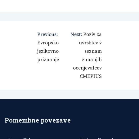
Navigacija
Previous:
Next:
Poziv za
prispevka
Evropsko
uvrstitev v
jezikovno
seznam
priznanje
zunanjih
ocenjevalcev
CMEPIUS
Pomembne povezave