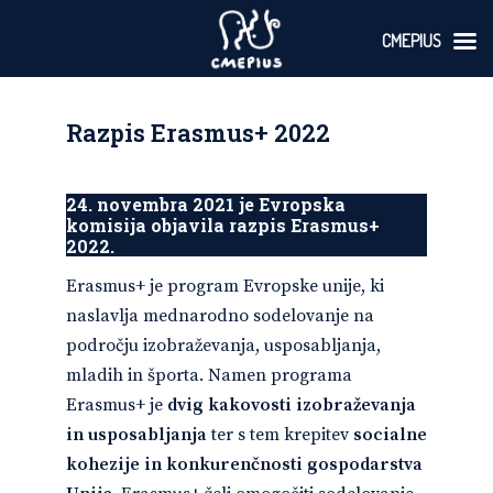
CMEPIUS
Skoči
na
vsebino
Razpis Erasmus+ 2022
24. novembra 2021 je Evropska
komisija objavila razpis Erasmus+
2022.
Erasmus+ je program Evropske unije, ki
naslavlja mednarodno sodelovanje na
področju izobraževanja, usposabljanja,
mladih in športa. Namen programa
Erasmus+ je
dvig kakovosti izobraževanja
in usposabljanja
ter s tem krepitev
socialne
kohezije in konkurenčnosti gospodarstva