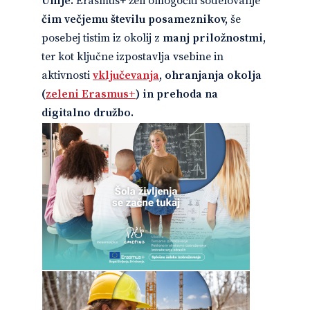
Unije.
Erasmus+ želi omogočiti sodelovanje
čim večjemu številu posameznikov,
še
posebej tistim iz okolij z
manj priložnostmi,
ter kot ključne izpostavlja vsebine in
aktivnosti
vključevanja
, ohranjanja okolja
(
zeleni Erasmus+
) in prehoda na
digitalno družbo.