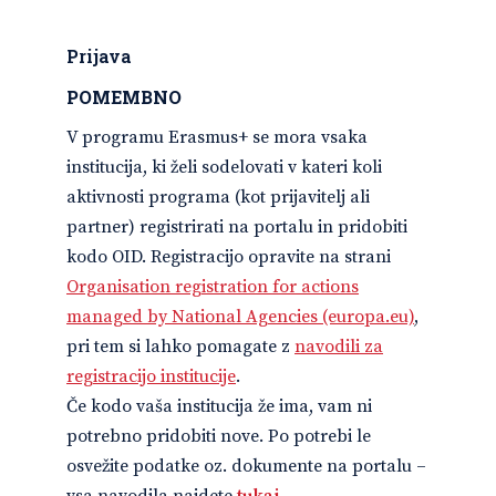
Prijava
POMEMBNO
V programu Erasmus+ se mora vsaka
institucija, ki želi sodelovati v kateri koli
aktivnosti programa (kot prijavitelj ali
partner) registrirati na portalu in pridobiti
kodo OID. Registracijo opravite na strani
Organisation registration for actions
managed by National Agencies (europa.eu)
,
pri tem si lahko pomagate z
navodili za
registracijo institucije
.
Če kodo vaša institucija že ima, vam ni
potrebno pridobiti nove. Po potrebi le
osvežite podatke oz. dokumente na portalu –
vsa navodila najdete
tukaj
.