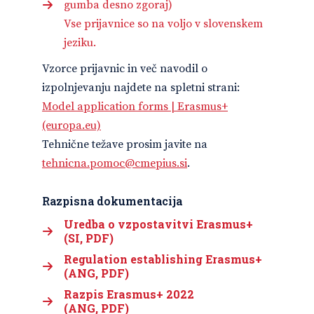
gumba desno zgoraj)
Vse prijavnice so na voljo v slovenskem
jeziku.
Vzorce prijavnic in več navodil o
izpolnjevanju najdete na spletni strani:
Model application forms | Erasmus+
(europa.eu)
Tehnične težave prosim javite na
tehnicna.pomoc@cmepius.si
.
Razpisna dokumentacija
Uredba o vzpostavitvi Erasmus+
(SI, PDF)
Regulation establishing Erasmus+
(ANG, PDF)
Razpis Erasmus+ 2022
(ANG, PDF)