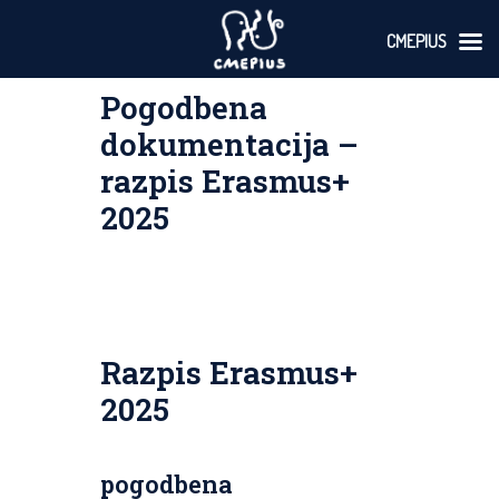
CMEPIUS
Skoči
Pogodbena
na
vsebino
dokumentacija –
razpis Erasmus+
2025
Razpis Erasmus+
2025
pogodbena