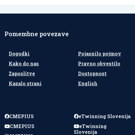
Pomembne povezave
Dogodki
Pojasnilo pojmov
Kako do nas
Pravno obvestilo
Zaposlitve
Dostopnost
Kazalo strani
English
Spremljajte nas
CMEPIUS
eTwinning Slovenija
CMEPIUS
eTwinning
Slovenija