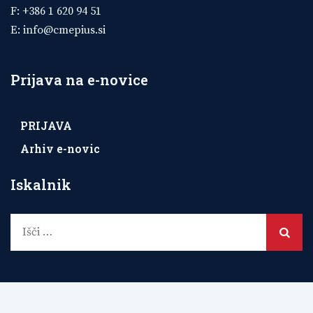
F: +386 1 620 94 51
E:
info@cmepius.si
Prijava na e-novice
PRIJAVA
Arhiv e-novic
Iskalnik
Išči: