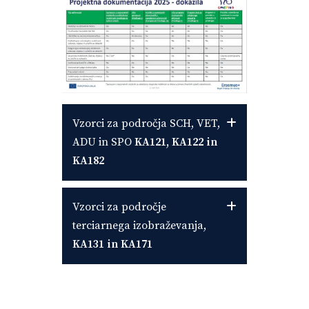
Vzorci za področja SCH, VET,
ADU in SPO
KA121, KA122 in
KA182
Vzorci za področje
terciarnega izobraževanja,
KA131 in KA171