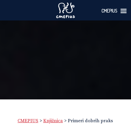
CMEPIUS
Skoči
na
vsebino
CMEPIUS
>
Knjižnica
>
Primeri dobrih praks