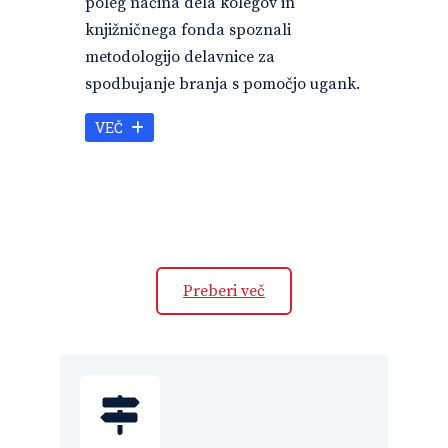
poleg načina dela kolegov in
knjižničnega fonda spoznali
metodologijo delavnice za
spodbujanje branja s pomočjo ugank.
VEČ
Preberi več