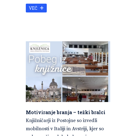
VEČ
Motiviranje branja – težki bralci
Knjižničarji iz Postojne so izvedli
mobilnosti v Italiji in Avstriji, kjer so