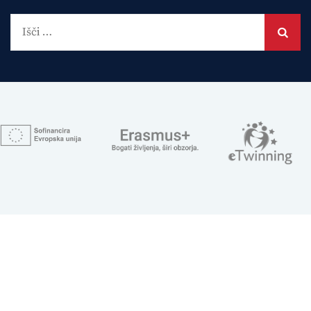
Išči: