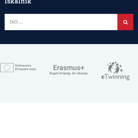
Iskalnik
Išči: