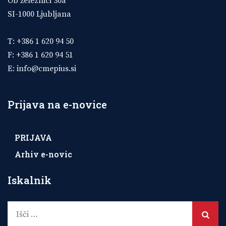
Ob železnici 30a
SI-1000 Ljubljana
T: +386 1 620 94 50
F: +386 1 620 94 51
E:
info@cmepius.si
Prijava na e-novice
PRIJAVA
Arhiv e-novic
Iskalnik
Išči: