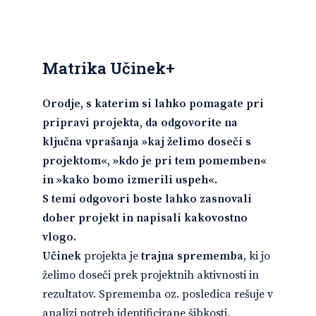
Matrika Učinek+
Orodje, s katerim si lahko pomagate pri
pripravi projekta, da odgovorite na
ključna vprašanja »kaj želimo doseči s
projektom«, »kdo je pri tem pomemben«
in »kako bomo
izmerili
uspeh«.
S temi odgovori boste lahko zasnovali
dober projekt in napisali kakovostno
vlogo.
Učinek
projekta je
trajna sprememba
, ki jo
želimo doseči prek projektnih aktivnosti in
rezultatov. Sprememba oz. posledica rešuje v
analizi potreb identificirane šibkosti,