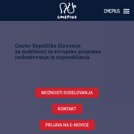
CMEPIUS
Skoči
na
vsebino
Center Republike Slovenije
za mobilnost in evropske programe
izobraževanja in usposabljanja
MOŽNOSTI SODELOVANJA
KONTAKT
PRIJAVA NA E-NOVICE