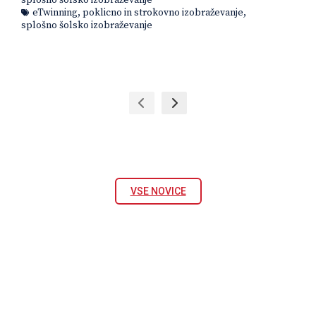
splošno šolsko izobraževanje
eTwinning
,
poklicno in strokovno izobraževanje
,
splošno šolsko izobraževanje
VSE NOVICE