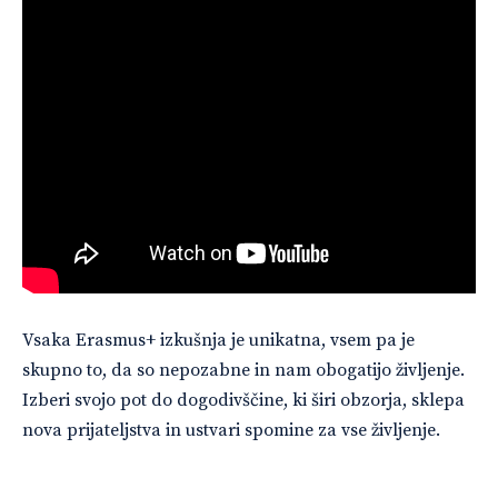
Vsaka Erasmus+ izkušnja je unikatna, vsem pa je
skupno to, da so nepozabne in nam obogatijo življenje.
Izberi svojo pot do dogodivščine, ki širi obzorja, sklepa
nova prijateljstva in ustvari spomine za vse življenje.