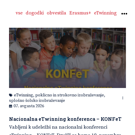
vse
dogodki
obvestila
Erasmus+
eTwinning
Mor
eTwinning
,
poklicno in strokovno izobraževanje
,
splošno šolsko izobraževanje
07. avgusta 2026
Nacionalna eTwinning konferenca – KONFeT
Vabljeni k udeležbi na nacionalni konferenci