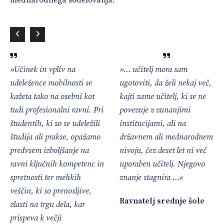
mednarodnega sodelovanja:
»Učinek in vpliv na
»
… učitelj mora sam
udeležence mobilnosti se
ugotoviti, da želi nekaj več,
kažeta tako na osebni kot
kajti zame učitelj, ki se ne
tudi profesionalni ravni. Pri
povezuje z zunanjimi
študentih, ki so se udeležili
institucijami, ali na
študija ali prakse, opažamo
državnem ali mednarodnem
predvsem izboljšanje na
nivoju, čez deset let ni več
ravni ključnih kompetenc in
uporaben učitelj. Njegovo
spretnosti ter mehkih
znanje stagnira
…«
veščin, ki so prenosljive,
Ravnatelj srednje šole
zlasti na trgu dela, kar
prispeva k večji