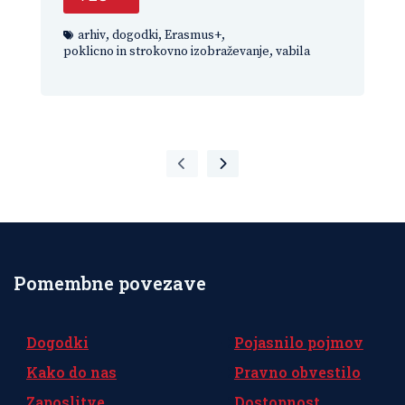
arhiv
,
dogodki
,
Erasmus+
,
poklicno in strokovno izobraževanje
,
vabila
Pomembne povezave
Dogodki
Pojasnilo pojmov
Kako do nas
Pravno obvestilo
Zaposlitve
Dostopnost