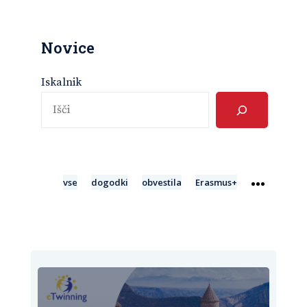
Novice
Iskalnik
vse
dogodki
obvestila
Erasmus+
More