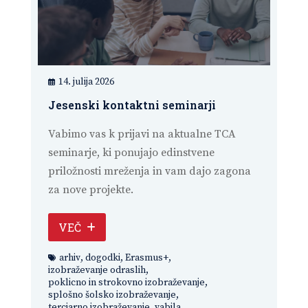
14. julija 2026
Jesenski kontaktni seminarji
Vabimo vas k prijavi na aktualne TCA
seminarje, ki ponujajo edinstvene
priložnosti mreženja in vam dajo zagona
za nove projekte.
VEČ
arhiv
,
dogodki
,
Erasmus+
,
izobraževanje odraslih
,
poklicno in strokovno izobraževanje
,
splošno šolsko izobraževanje
,
terciarno izobraževanje
,
vabila