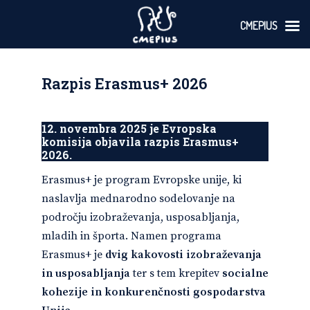
CMEPIUS
Skoči
na
vsebino
Razpis Erasmus+ 2026
12. novembra 2025 je Evropska
komisija objavila razpis Erasmus+
2026.
Erasmus+ je program Evropske unije, ki
naslavlja mednarodno sodelovanje na
področju izobraževanja, usposabljanja,
mladih in športa. Namen programa
Erasmus+ je
dvig kakovosti izobraževanja
in usposabljanja
ter s tem krepitev
socialne
kohezije in konkurenčnosti gospodarstva