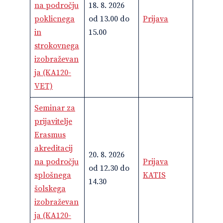
na področju
18. 8. 2026
poklicnega
od 13.00 do
Prijava
in
15.00
strokovnega
izobraževan
ja (KA120-
VET)
Seminar za
prijavitelje
Erasmus
akreditacij
20. 8. 2026
na področju
Prijava
od 12.30 do
splošnega
KATIS
14.30
šolskega
izobraževan
ja (KA120-