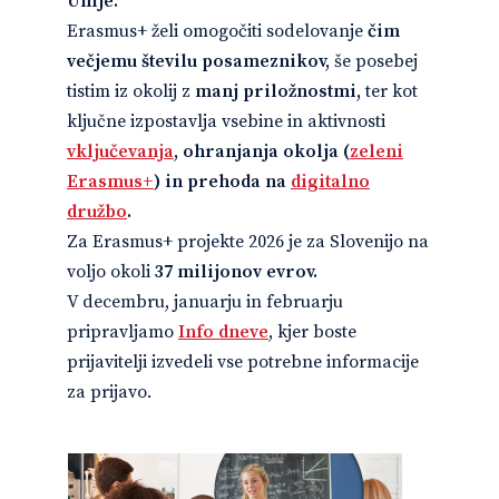
Unije.
Erasmus+ želi omogočiti sodelovanje
čim
večjemu številu posameznikov,
še posebej
tistim iz okolij z
manj priložnostmi,
ter kot
ključne izpostavlja vsebine in aktivnosti
vključevanja
, ohranjanja okolja (
zeleni
Erasmus+
) in prehoda na
digitalno
družbo
.
Za Erasmus+ projekte 2026 je za Slovenijo na
voljo okoli
37 milijonov evrov.
V decembru, januarju in februarju
pripravljamo
Info dneve
, kjer boste
prijavitelji izvedeli vse potrebne informacije
za prijavo.