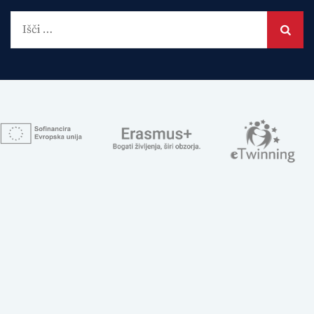
Išči: