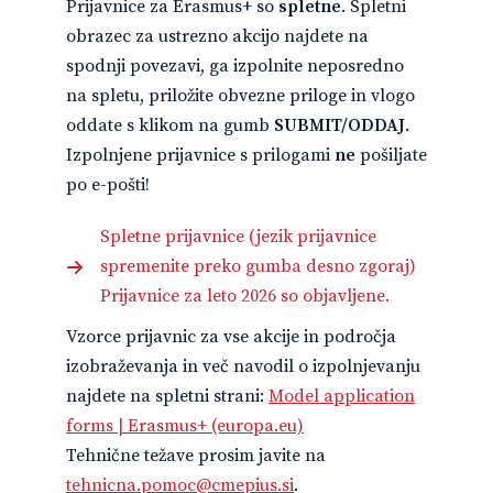
Prijavnice za Erasmus+ so
spletne
. Spletni
obrazec za ustrezno akcijo najdete na
spodnji povezavi, ga izpolnite neposredno
na spletu, priložite obvezne priloge in vlogo
oddate s klikom na gumb
SUBMIT/ODDAJ
.
Izpolnjene prijavnice s prilogami
ne
pošiljate
po e-pošti!
Spletne prijavnice (jezik prijavnice
spremenite preko gumba desno zgoraj)
Prijavnice za leto 2026 so objavljene.
Vzorce prijavnic za vse akcije in področja
izobraževanja in več navodil o izpolnjevanju
najdete na spletni strani:
Model application
forms | Erasmus+ (europa.eu)
Tehnične težave prosim javite na
tehnicna.pomoc@cmepius.si
.