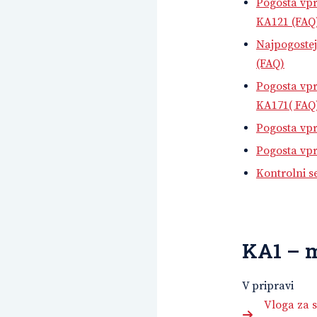
Pogosta vpr
KA121 (FAQ
Najpogostej
(FAQ)
Pogosta vpr
KA171( FAQ
Pogosta vpr
Pogosta vpr
Kontrolni 
KA1 – m
V pripravi
Vloga za 