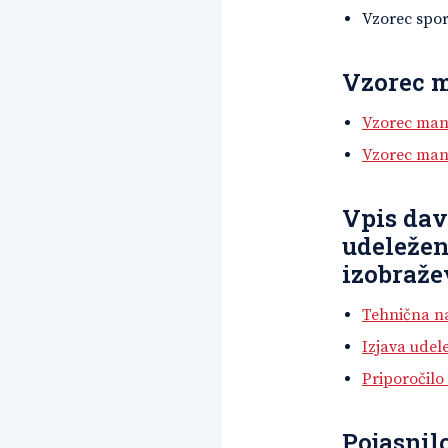
Vzorec spor
Vzorec 
Vzorec man
Vzorec man
Vpis dav
udeleže
izobraže
Tehnična na
Izjava udel
Priporočilo
Pojasnil