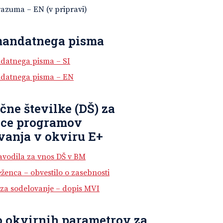
azuma – EN (v pripravi)
mandatnega pisma
datnega pisma – SI
datnega pisma – EN
čne številke (DŠ) za
nce programov
vanja v okviru E+
vodila za vnos DŠ v BM
eženca – obvestilo o zasebnosti
 za sodelovanje – dopis MVI
o okvirnih parametrov za