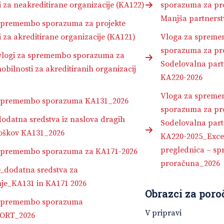
 za neakreditirane organizacije (KA122)
sporazuma za pro
Manjša partnerst
spremembo sporazuma za projekte
 za akreditirane organizacije (KA121)
Vloga za sprem
sporazuma za pro
 vlogi za spremembo sporazuma za
Sodelovalna part
obilnosti za akreditiranih organizacij
KA220-2026
Vloga za sprem
 spremembo sporazuma KA131_2026
sporazuma za pro
dodatna sredstva iz naslova dragih
Sodelovalna part
roškov KA131_2026
KA220-2025_Exce
preglednica – s
spremembo sporazuma za KA171-2026
proračuna_2026
_dodatna sredstva za
nje_KA131 in KA171 2026
Obrazci za poro
 spremembo sporazuma
V pripravi
ORT_2026