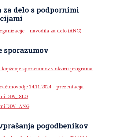
 za delo s podpornimi
cijami
ganizacije – navodila za delo (ANG)
e sporazumov
 knjiženje sporazumov v okviru programa
računovodje 14.11.2024 – prezentacija
tni DDV_ SLO
itni DDV_ ANG
vprašanja pogodbenikov