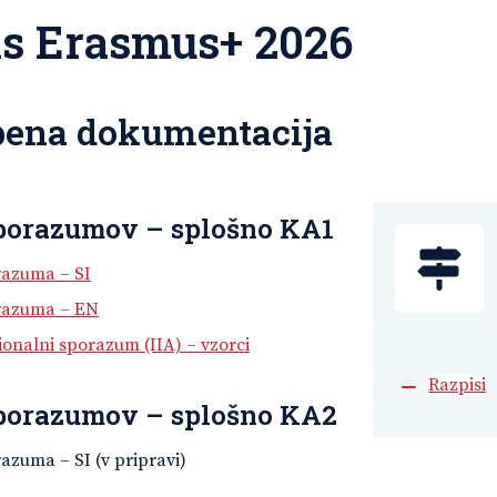
s Erasmus+ 2026
ena dokumentacija
porazumov – splošno KA1
razuma – SI
razuma – EN
ionalni sporazum (IIA) – vzorci
Razpisi
porazumov – splošno KA2
azuma – SI (v pripravi)