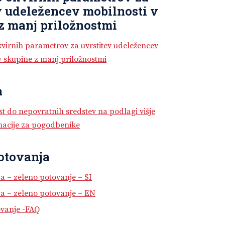
v udeležencev mobilnosti v
z manj priložnostmi
kvirnih parametrov za uvrstitev udeležencev
v skupine z manj priložnostmi
a
t do nepovratnih sredstev na podlagi višje
rmacije za pogodbenike
otovanja
va – zeleno potovanje – SI
va – zeleno potovanje – EN
ovanje -FAQ