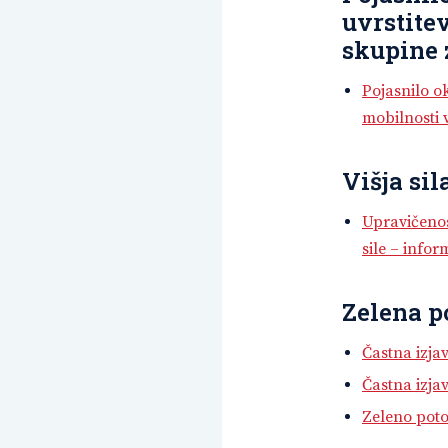
uvrstite
skupine 
Pojasnilo o
mobilnosti 
Višja sil
Upravičenos
sile – info
Zelena p
Častna izja
Častna izja
Zeleno pot