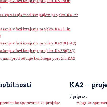
ašanja v fazi izvajanja projekta KA120 in
)
ša vprašanja med izvajanjem projekta KA122
ašanja v fazi izvajanja projekta KA131 in
)
ašanja v fazi izvajanja projekta KA210 (FAQ
)
ašanja v fazi izvajanja projekta KA22
0
(FAQ
)
seznam pred oddajo končnega poročila KA2
obilnosti
KA2 – proje
V pripravi
spremembo sporazuma za projekte
Vloga za sprem