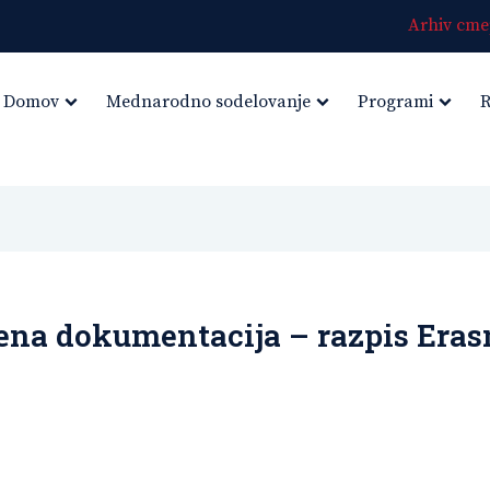
Arhiv cmep
Domov
Mednarodno sodelovanje
Programi
R
na dokumentacija – razpis Era