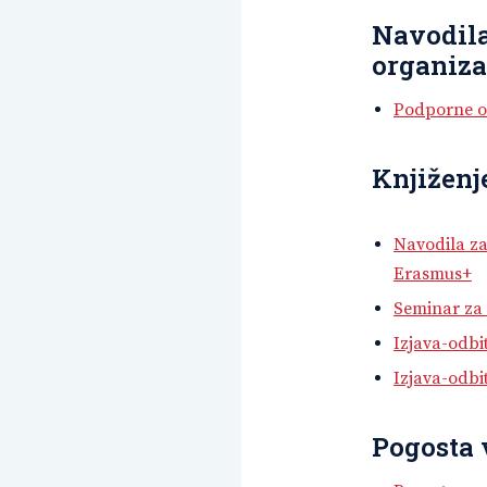
Navodila
organiza
Podporne or
Knjiženj
Navodila za
Erasmus+
Seminar za 
Izjava-odbi
Izjava-odb
Pogosta 