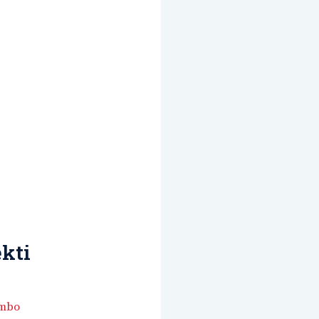
kti
embo