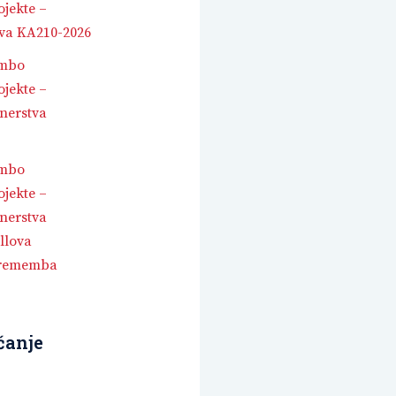
jekte –
va KA210-2026
embo
jekte –
nerstva
embo
jekte –
nerstva
llova
prememba
čanje