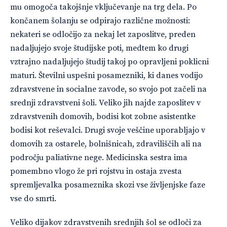
mu omogoča takojšnje vključevanje na trg dela. Po
končanem šolanju se odpirajo različne možnosti:
nekateri se odločijo za nekaj let zaposlitve, preden
nadaljujejo svoje študijske poti, medtem ko drugi
vztrajno nadaljujejo študij takoj po opravljeni poklicni
maturi. Številni uspešni posamezniki, ki danes vodijo
zdravstvene in socialne zavode, so svojo pot začeli na
srednji zdravstveni šoli. Veliko jih najde zaposlitev v
zdravstvenih domovih, bodisi kot zobne asistentke
bodisi kot reševalci. Drugi svoje veščine uporabljajo v
domovih za ostarele, bolnišnicah, zdraviliščih ali na
področju paliativne nege. Medicinska sestra ima
pomembno vlogo že pri rojstvu in ostaja zvesta
spremljevalka posameznika skozi vse življenjske faze
vse do smrti.
Veliko dijakov zdravstvenih srednjih šol se odloči za