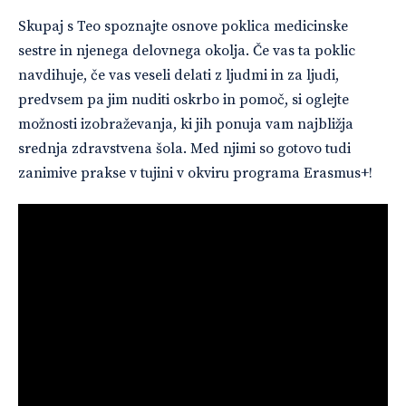
Skupaj s Teo spoznajte osnove poklica medicinske
sestre in njenega delovnega okolja. Če vas ta poklic
navdihuje, če vas veseli delati z ljudmi in za ljudi,
predvsem pa jim nuditi oskrbo in pomoč, si oglejte
možnosti izobraževanja, ki jih ponuja vam najbližja
srednja zdravstvena šola. Med njimi so gotovo tudi
zanimive prakse v tujini v okviru programa Erasmus+!