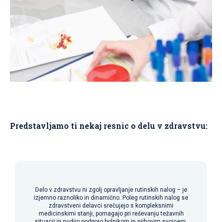
Predstavljamo ti nekaj resnic o delu v zdravstvu:
Delo v zdravstvu ni zgolj opravljanje rutinskih nalog – je
izjemno raznoliko in dinamično. Poleg rutinskih nalog se
zdravstveni delavci srečujejo s kompleksnimi
medicinskimi stanji, pomagajo pri reševanju težavnih
situacij in nudijo podporo bolnikom in njihovim svojcem.