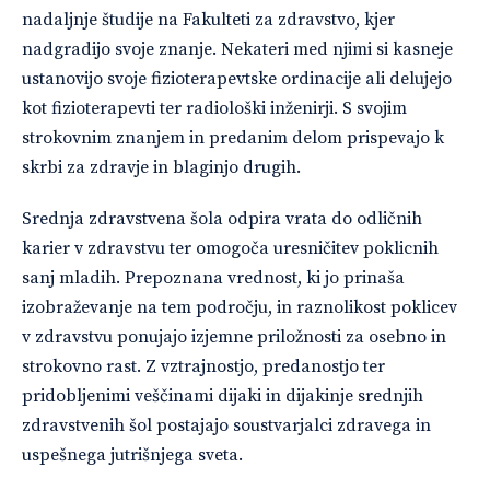
nadaljnje študije na Fakulteti za zdravstvo, kjer
nadgradijo svoje znanje. Nekateri med njimi si kasneje
ustanovijo svoje fizioterapevtske ordinacije ali delujejo
kot fizioterapevti ter radiološki inženirji. S svojim
strokovnim znanjem in predanim delom prispevajo k
skrbi za zdravje in blaginjo drugih.
Srednja zdravstvena šola odpira vrata do odličnih
karier v zdravstvu ter omogoča uresničitev poklicnih
sanj mladih. Prepoznana vrednost, ki jo prinaša
izobraževanje na tem področju, in raznolikost poklicev
v zdravstvu ponujajo izjemne priložnosti za osebno in
strokovno rast. Z vztrajnostjo, predanostjo ter
pridobljenimi veščinami dijaki in dijakinje srednjih
zdravstvenih šol postajajo soustvarjalci zdravega in
uspešnega jutrišnjega sveta.