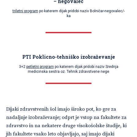
– negovalec
triletni program
po katerem dijak pridobi naziv Bolničar-negovalec/-
ka
PTI Poklicno-tehniško izobraževanje
3+2
petletni program
po katerem dijak pridobi naziv Srednja
medicinska sestra oz. Tehnik zdravstvene nege
Dijaki zdravstvenih šol imajo široko pot, ko gre za
nadaljnje izobraževanje; odprt je vstop na fakultete za
zdravstvo in na nekatere druge visokošolske študije, ki
jih fakultete vsako leto objavljajo, saj imajo dijaki