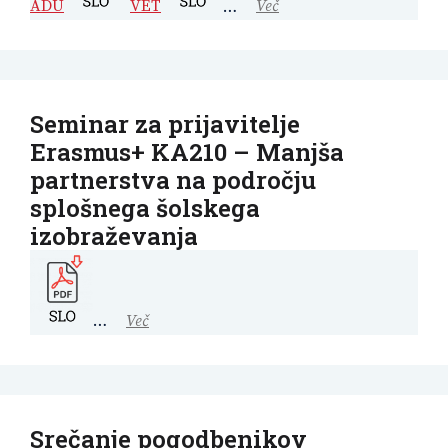
ADU
VET
…
Več
Seminar za prijavitelje
Erasmus+ KA210 – Manjša
partnerstva na področju
splošnega šolskega
izobraževanja
…
Več
Srečanje pogodbenikov