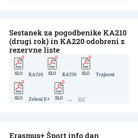
Sestanek za pogodbenike KA210
(drugi rok) in KA220 odobreni z
rezervne liste
KA210
KA220
Trajnost
Zeleni E+
…
Več
Erasmus+ Šport info dan