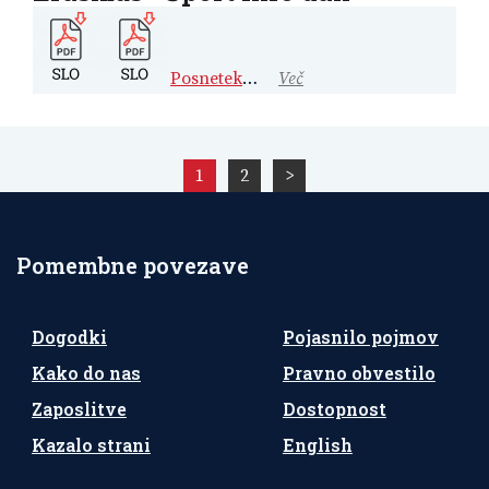
Posnetek
…
Več
Številčenje
1
2
>
prispevkov
Pomembne povezave
Dogodki
Pojasnilo pojmov
Kako do nas
Pravno obvestilo
Zaposlitve
Dostopnost
Kazalo strani
English