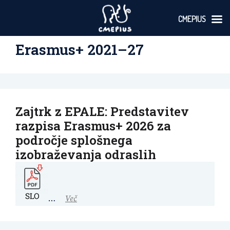
CMEPIUS
Skoči
Erasmus+ 2021–27
na
vsebino
Zajtrk z EPALE: Predstavitev
razpisa Erasmus+ 2026 za
področje splošnega
izobraževanja odraslih
…
Več