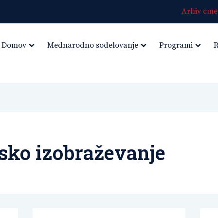
Arhiv cmep
Domov
Mednarodno sodelovanje
Programi
R
lsko izobraževanje