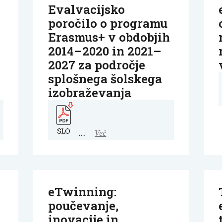
Evalvacijsko
poročilo o programu
Erasmus+ v obdobjih
2014–2020 in 2021–
2027 za področje
splošnega šolskega
izobraževanja
…
Več
eTwinning:
poučevanje,
inovacije in