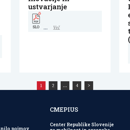
ustvarjanje
…
Več
1
2
…
4
>
CMEPIUS
Center Republike Slovenije
snilo pojmov
za mobilnost in evropske