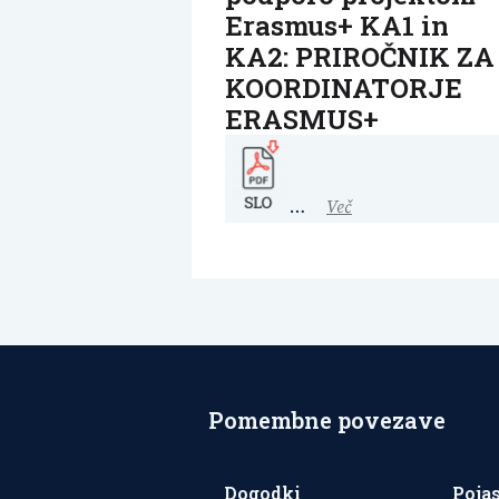
Erasmus+ KA1 in
KA2: PRIROČNIK ZA
KOORDINATORJE
ERASMUS+
…
Več
Številčenje
prispevkov
Pomembne povezave
Dogodki
Poja