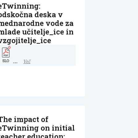
eTwinning:
odskočna deska v
mednarodne vode za
mlade učitelje_ice in
vzgojitelje_ice
…
Več
The impact of
eTwinning on initial
teacher education: