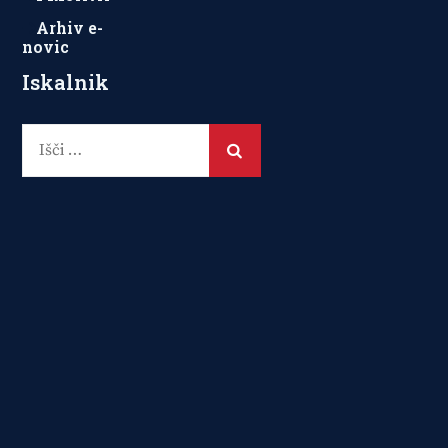
Arhiv e-
novic
Iskalnik
Išči: