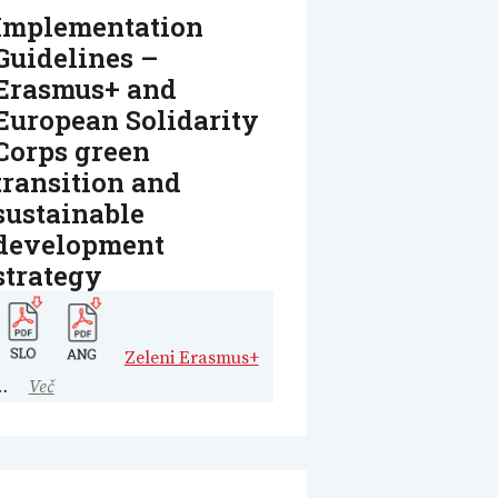
Implementation
Guidelines –
Erasmus+ and
European Solidarity
Corps green
transition and
sustainable
development
strategy
Zeleni Erasmus+
…
Več