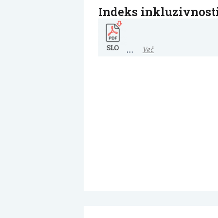
Indeks inkluzivnost
…
Več