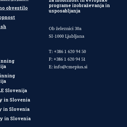
programe izobraževanja in
no obvestilo
usposabljanja
opnost
ish
Ob železnici 30a
SI-1000 Ljubljana
T: +386 1 620 94 50
F: +386 1 620 94 51
inning
ija
E:
info@cmepius.si
inning
ija
E Slovenija
y in Slovenia
y in Slovenia
y in Slovenia