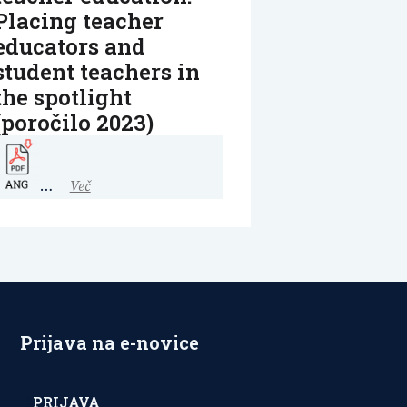
Placing teacher
educators and
student teachers in
the spotlight
(poročilo 2023)
…
Več
Prijava na e-novice
PRIJAVA