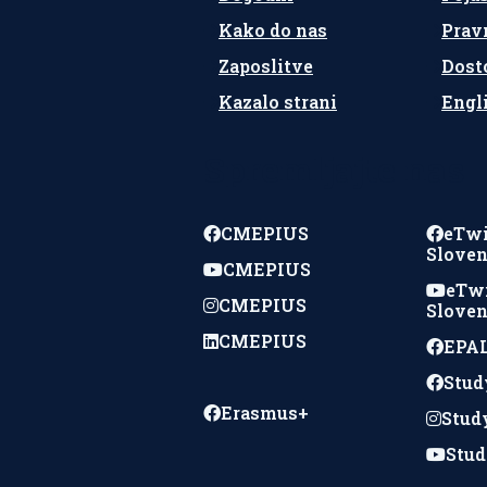
Kako do nas
Prav
Zaposlitve
Dost
Kazalo strani
Engl
Spremljajte nas
CMEPIUS
eTw
Sloven
CMEPIUS
eTw
CMEPIUS
Sloven
CMEPIUS
EPAL
Stud
Erasmus+
Stud
Stud