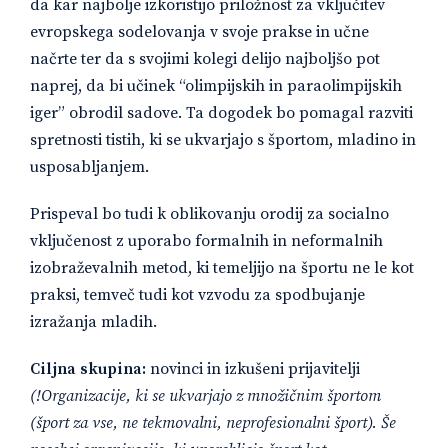
da kar najbolje izkoristijo priložnost za vključitev
evropskega sodelovanja v svoje prakse in učne
načrte ter da s svojimi kolegi delijo najboljšo pot
naprej, da bi učinek “olimpijskih in paraolimpijskih
iger” obrodil sadove. Ta dogodek bo pomagal razviti
spretnosti tistih, ki se ukvarjajo s športom, mladino in
usposabljanjem.
Prispeval bo tudi k oblikovanju orodij za socialno
vključenost z uporabo formalnih in neformalnih
izobraževalnih metod, ki temeljijo na športu ne le kot
praksi, temveč tudi kot vzvodu za spodbujanje
izražanja mladih.
Ciljna skupina:
novinci in izkušeni prijavitelji
(!Organizacije, ki se ukvarjajo z množičnim športom
(šport za vse, ne tekmovalni, neprofesionalni šport). Še