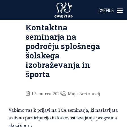
CMEPIUS
Skoči
Kontaktna
na
vsebino
seminarja na
področju splošnega
šolskega
izobraževanja in
športa
17. marca 2025
Maja Bertoncelj
Vabimo vas k prijavi na TCA seminarja, ki naslavljata
aktivno participacijo in kakovost izvajanja programa
skozi šport.