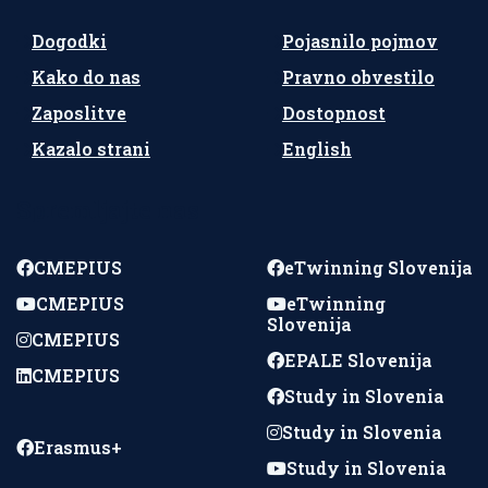
Dogodki
Pojasnilo pojmov
Kako do nas
Pravno obvestilo
Zaposlitve
Dostopnost
Kazalo strani
English
Spremljajte nas
CMEPIUS
eTwinning Slovenija
CMEPIUS
eTwinning
Slovenija
CMEPIUS
EPALE Slovenija
CMEPIUS
Study in Slovenia
Study in Slovenia
Erasmus+
Study in Slovenia