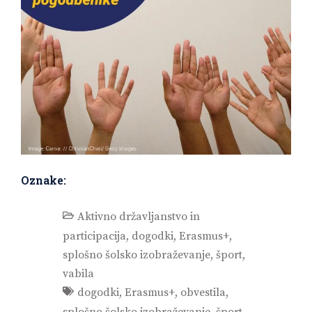
Oznake:
Aktivno državljanstvo in
participacija
,
dogodki
,
Erasmus+
,
splošno šolsko izobraževanje
,
šport
,
vabila
dogodki
,
Erasmus+
,
obvestila
,
splošno šolsko izobraževanje
,
šport