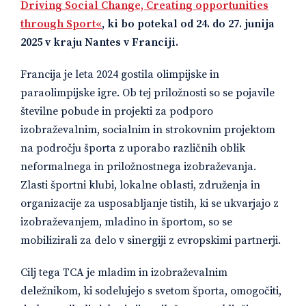
Driving Social Change, Creating opportunities
through Sport«
, ki bo potekal od 24. do 27. junija
2025 v kraju Nantes v Franciji.
Francija je leta 2024 gostila olimpijske in
paraolimpijske igre. Ob tej priložnosti so se pojavile
številne pobude in projekti za podporo
izobraževalnim, socialnim in strokovnim projektom
na področju športa z uporabo različnih oblik
neformalnega in priložnostnega izobraževanja.
Zlasti športni klubi, lokalne oblasti, združenja in
organizacije za usposabljanje tistih, ki se ukvarjajo z
izobraževanjem, mladino in športom, so se
mobilizirali za delo v sinergiji z evropskimi partnerji.
Cilj tega TCA je mladim in izobraževalnim
deležnikom, ki sodelujejo s svetom športa, omogočiti,