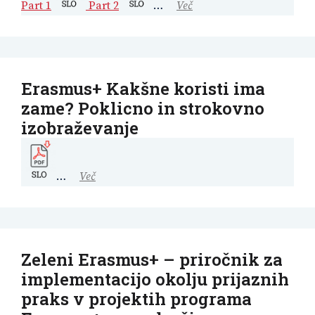
Part 1
Part 2
…
Več
Erasmus+ Kakšne koristi ima
zame? Poklicno in strokovno
izobraževanje
…
Več
Zeleni Erasmus+ – priročnik za
implementacijo okolju prijaznih
praks v projektih programa