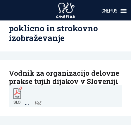
CMEPIUS
Skoči
poklicno in strokovno
na
vsebino
izobraževanje
Vodnik za organizacijo delovne
prakse tujih dijakov v Sloveniji
…
Več