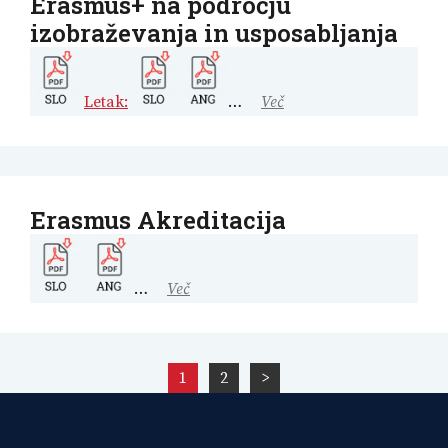
Erasmus+ na področju
izobraževanja in usposabljanja
Letak:
…
Več
Erasmus Akreditacija
…
Več
Številčenje
1
2
>
prispevkov