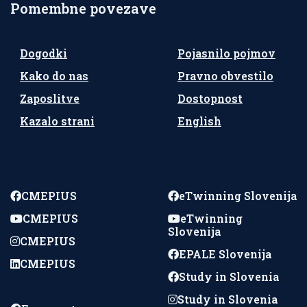
Pomembne povezave
Dogodki
Pojasnilo pojmov
Kako do nas
Pravno obvestilo
Zaposlitve
Dostopnost
Kazalo strani
English
Spremljajte nas
CMEPIUS
eTwinning Slovenija
CMEPIUS
eTwinning
Slovenija
CMEPIUS
EPALE Slovenija
CMEPIUS
Study in Slovenia
Study in Slovenia