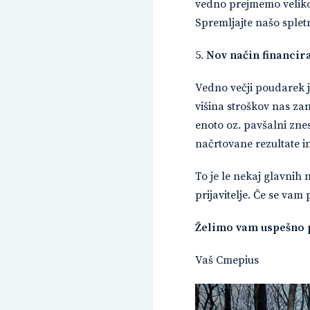
vedno prejmemo veliko v
Spremljajte našo splet
5.
Nov način financir
Vedno večji poudarek j
višina stroškov nas za
enoto oz. pavšalni znes
načrtovane rezultate i
To je le nekaj glavni
prijavitelje. Če se va
Želimo vam uspešno 
Vaš Cmepius