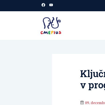
Skoči
na
vsebino
CMEPIUS
spletišče
Ključ
v pr
09. decemb