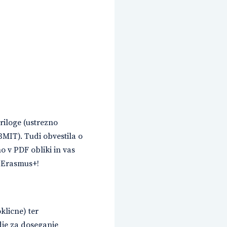
riloge (ustrezno
MIT). Tudi obvestila o
 v PDF obliki in vas
i Erasmus+!
klicne) ter
dje za doseganje