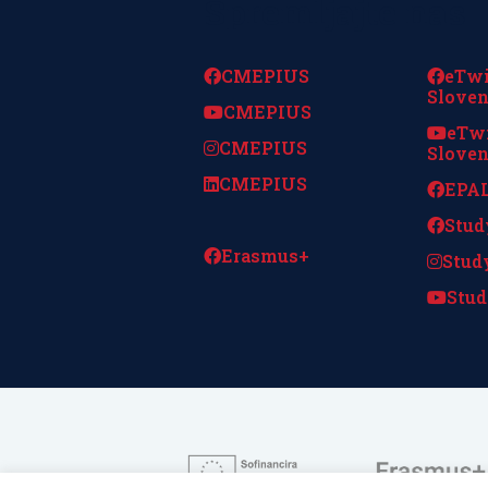
Spremljajte nas
CMEPIUS
eTw
Sloven
CMEPIUS
eTw
CMEPIUS
Sloven
CMEPIUS
EPAL
Stud
Erasmus+
Stud
Stud