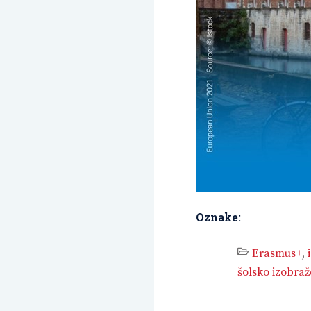
Oznake:
Erasmus+
,
šolsko izobraž