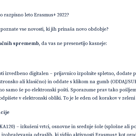
vo razpisno leto Erasmus+ 2022?
 poznate vse novosti, ki jih prinaša novo obdobje?
ljučnih sprememb
, da vas ne presenetijo kasneje:
ti izvedbeno digitalen – prijavnico izpolnite spletno, dodate p
tronsko ali klasično) in oddate s klikom na gumb (ODDAJ/SUB
 samo še po elektronski pošti. Sporazume prav tako pošljemo
dpišete v elektronski obliki. To je le eden od korakov v zelen
cije
A120) – izkušeni vrtci, osnovne in srednje šole (splošne ali po
 izobraževanja odraslih, ki vidijo aktivnosti Erasmus+ kot oro