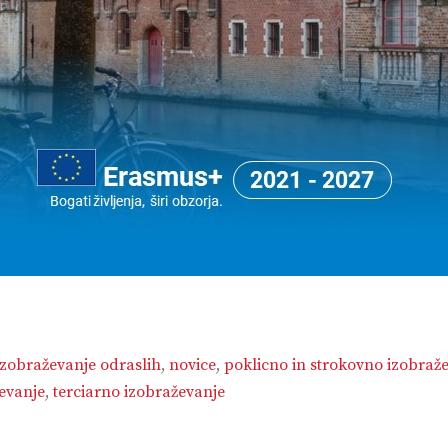
izobraževanje odraslih
,
novice
,
poklicno in strokovno izobraž
evanje
,
terciarno izobraževanje