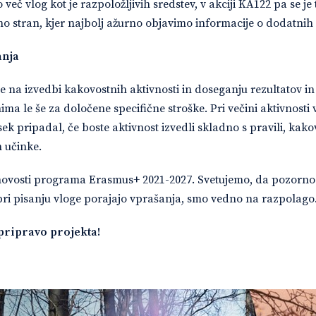
eč vlog kot je razpoložljivih sredstev, v akciji KA122 pa se je t
no stran, kjer najbolj ažurno objavimo informacije o dodatnih 
anja
e na izvedbi kakovostnih aktivnosti in doseganju rezultatov i
nima le še za določene specifične stroške. Pri večini aktivnost
ek pripadal, če boste aktivnost izvedli skladno s pravili, kako
n učinke.
h novosti programa Erasmus+ 2021-2027. Svetujemo, da pozorno
m pri pisanju vloge porajajo vprašanja, smo vedno na razpolago
pripravo projekta!