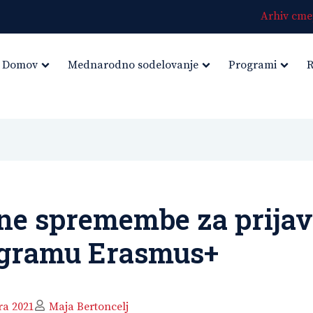
Arhiv cmep
Domov
Mednarodno sodelovanje
Programi
R
ne spremembe za prijavi
ogramu Erasmus+
ra 2021
Maja Bertoncelj