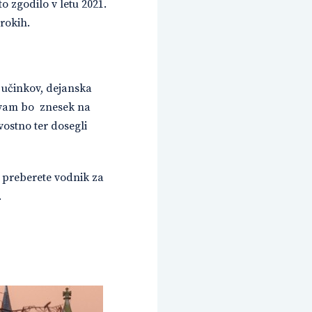
o zgodilo v letu 2021.
rokih.
n učinkov, dejanska
i vam bo znesek na
vostno ter dosegli
 preberete vodnik za
.