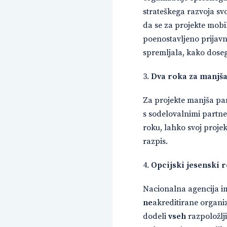
strateškega razvoja sv
da se za projekte mobi
poenostavljeno prijavn
spremljala, kako dosega
3.
Dva roka za manjša
Za projekte manjša par
s sodelovalnimi partne
roku, lahko svoj projekt
razpis.
4.
Opcijski jesenski 
Nacionalna agencija i
ne
akreditirane organi
dodeli
vseh
razpoložlji