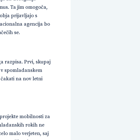
asmus. Ta jim omogoča,
bja prijavljajo s
Nacionalna agencija bo
učečih se.
a razpisa. Prvi, skupaj
šni v spomladanskem
 čakati na nov letni
projekte mobilnosti za
omladanskih rokih ne
elo malo verjeten, saj