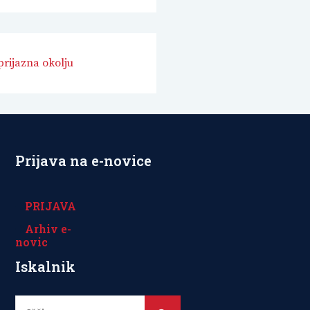
 prijazna okolju
Prijava na e-novice
PRIJAVA
Arhiv e-
novic
Iskalnik
Išči: