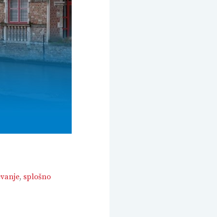
evanje
,
splošno