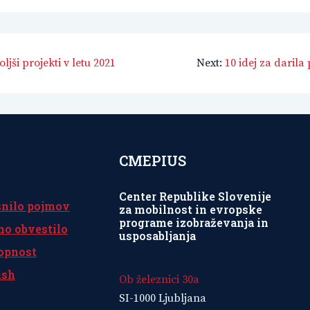
ljši projekti v letu 2021
Next:
10 idej za darila
CMEPIUS
Center Republike Slovenije
snilo pojmov
za mobilnost in evropske
programe izobraževanja in
no obvestilo
usposabljanja
opnost
ish
Ob železnici 30a
SI-1000 Ljubljana