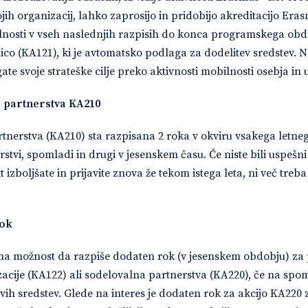
ojih organizacij, lahko zaprosijo in pridobijo akreditacijo Er
lnosti v vseh naslednjih razpisih do konca programskega obdo
ico (KA121), ki je avtomatsko podlaga za dodelitev sredstev. 
te svoje strateške cilje preko aktivnosti mobilnosti osebja in 
 partnerstva KA210
tnerstva (KA210) sta razpisana 2 roka v okviru vsakega letneg
rstvi, spomladi in drugi v jesenskem času. Če niste bili uspe
 izboljšate in prijavite znova že tekom istega leta, ni več treba
rok
ma možnost da razpiše dodaten rok (v jesenskem obdobju) za 
zacije (KA122) ali sodelovalna partnerstva (KA220), če na sp
vih sredstev. Glede na interes je dodaten rok za akcijo KA220 z