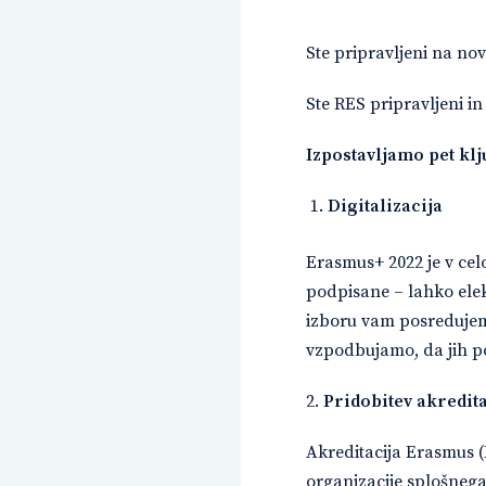
Ste pripravljeni na no
Ste RES pripravljeni in
Izpostavljamo pet k
Digitalizacija
Erasmus+ 2022 je v celo
podpisane – lahko elek
izboru vam posredujemo
vzpodbujamo, da jih po
2.
Pridobitev akredita
Akreditacija Erasmus (K
organizacije splošnega