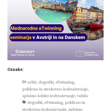
Oznake:
arhiv
,
dogodki
,
eTwinning
,
poklicno in strokovno izobraževanje
,
splošno šolsko izobraževanje
,
vabila
dogodki
,
eTwinning
,
poklicno in
strokovno izobraževanje
,
splošno