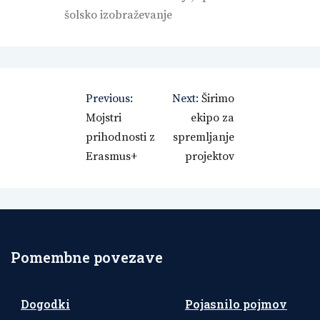
šolsko izobraževanje
Navigacija
Previous:
Next:
Širimo
prispevka
Mojstri
ekipo za
prihodnosti z
spremljanje
Erasmus+
projektov
Pomembne povezave
Dogodki
Pojasnilo pojmov