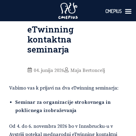
CMEPIUS
Skoči
eTwinning
na
vsebino
kontaktna
seminarja
04. junija 2026
Maja Bertoncelj
Vabimo vas k prijavi na dva eTwinning seminarja:
Seminar za organizacije strokovnega in
poklicnega izobraževanja
Od 4. do 6. novembra 2026 bo v Innsbrucku-u v
Avstriji potekal mednarodni eTwinning kontaktni