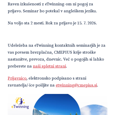
Raven izkušenosti z eTwinning-om ni pogoj za
prijavo. Seminar bo potekal v angleškem jeziku.
Na voljo sta 2 mesti. Rok za prijavo je 15. 7. 2026.
Udeležeba na eTwinning kontaktnih seminarjih je za
vas povsem brezplačna, CMEPIUS krije stroške
nastanitve, prevoza, dnevnic. Več o pogojih si lahko
preberete na
naši spletni strani
.
Prijavnico
, elektronsko podpisano s strani
ravnatelja/-ice pošljite na
etwinning@cmepius.si
.