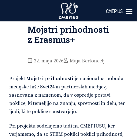
CMEPIUS
Skoči
Mojstri prihodnosti
na
vsebino
z Erasmus+
22. maja 2026
Maja Bertoncelj
Projekt
Mojstri prihodnosti
je nacionalna pobuda
medijske hiše
Svet24
in partnerskih medijev,
zasnovana z namenom, da v ospredje postavi
poklice, ki temeljijo na znanju, spretnosti in delu, ter
ljudi, ki te poklice soustvarjajo.
Pri projektu sodelujemo tudi na CMEPIUSU, ker
verjamemo, da so STEM poklici poklici prihodnosti,