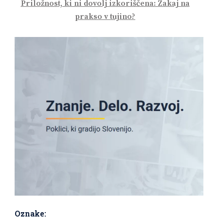
Priložnost, ki ni dovolj izkoriščena: Zakaj na
prakso v tujino?
Oznake: