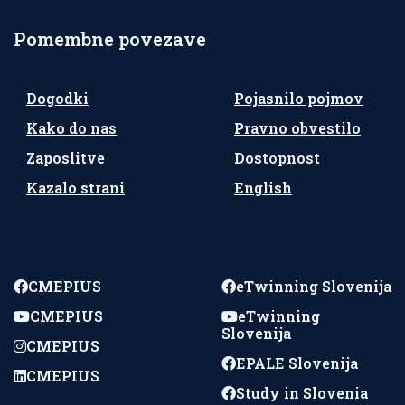
Pomembne povezave
Dogodki
Pojasnilo pojmov
Kako do nas
Pravno obvestilo
Zaposlitve
Dostopnost
Kazalo strani
English
Spremljajte nas
CMEPIUS
eTwinning Slovenija
CMEPIUS
eTwinning
Slovenija
CMEPIUS
EPALE Slovenija
CMEPIUS
Study in Slovenia