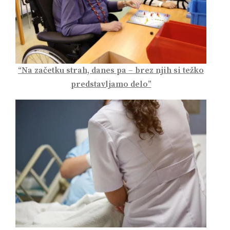
“Na začetku strah, danes pa – brez njih si težko
predstavljamo delo”