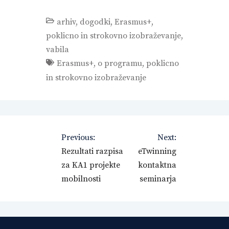
arhiv
,
dogodki
,
Erasmus+
,
poklicno in strokovno izobraževanje
,
vabila
Erasmus+
,
o programu
,
poklicno
in strokovno izobraževanje
Navigacija
Previous:
Next:
prispevka
Rezultati razpisa
eTwinning
za KA1 projekte
kontaktna
mobilnosti
seminarja