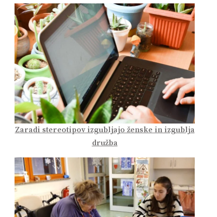
Zaradi stereotipov izgubljajo ženske in izgublja
družba