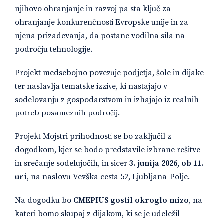
njihovo ohranjanje in razvoj pa sta ključ za
ohranjanje konkurenčnosti Evropske unije in za
njena prizadevanja, da postane vodilna sila na
področju tehnologije.
Projekt medsebojno povezuje podjetja, šole in dijake
ter naslavlja tematske izzive, ki nastajajo v
sodelovanju z gospodarstvom in izhajajo iz realnih
potreb posameznih področij.
Projekt Mojstri prihodnosti se bo zaključil z
dogodkom, kjer se bodo predstavile izbrane rešitve
in srečanje sodelujočih, in sicer
3. junija 2026, ob 11.
uri
, na naslovu Vevška cesta 52, Ljubljana-Polje.
Na dogodku bo
CMEPIUS gostil okroglo mizo
, na
kateri bomo skupaj z dijakom, ki se je udeležil