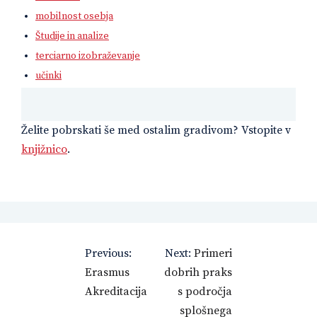
mobilnost osebja
Študije in analize
terciarno izobraževanje
učinki
Želite pobrskati še med ostalim gradivom? Vstopite v
knjižnico
.
Navigacija
Previous:
Next:
Primeri
prispevka
Erasmus
dobrih praks
Akreditacija
s področja
splošnega