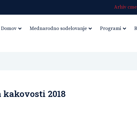
Arhiv cmep
Domov
Mednarodno sodelovanje
Programi
R
 kakovosti 2018