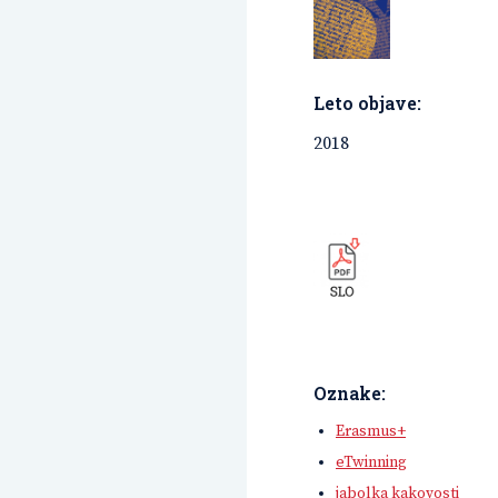
Leto objave:
2018
Oznake:
Erasmus+
eTwinning
jabolka kakovosti