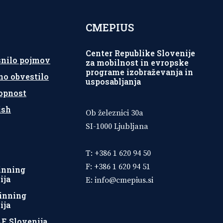
CMEPIUS
Center Republike Slovenije
snilo pojmov
za mobilnost in evropske
programe izobraževanja in
no obvestilo
usposabljanja
opnost
ish
Ob železnici 30a
SI-1000 Ljubljana
T: +386 1 620 94 50
F: +386 1 620 94 51
inning
ija
E:
info@cmepius.si
inning
ija
E Slovenija