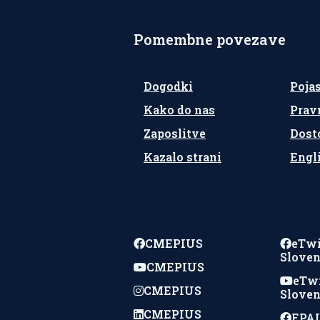
Pomembne povezave
Dogodki
Poja
Kako do nas
Prav
Zaposlitve
Dost
Kazalo strani
Engl
Spremljajte nas
CMEPIUS
eTw
Sloven
CMEPIUS
eTw
CMEPIUS
Sloven
CMEPIUS
EPAL