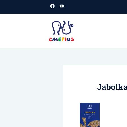
Skoči
na
vsebino
CMEPIUS
spletišče
Jabolka