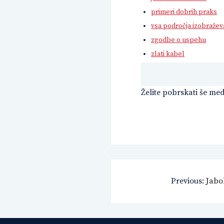
primeri dobrih praks
vsa področja izobražev
zgodbe o uspehu
zlati kabel
Želite pobrskati še me
Navigacija
Previous:
Jabo
prispevka