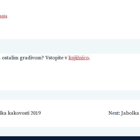
anja
d ostalim gradivom? Vstopite v
knjižnico
.
lka kakovosti 2019
Next:
Jabolka