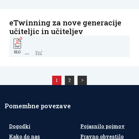
eTwinning za nove generacije
učiteljic in učiteljev
…
Več
Številčenje
1
2
>
prispevkov
Pomembne povezave
Dogodki
Pojasnilo pojmov
Kako do nas
Pravno obvestilo