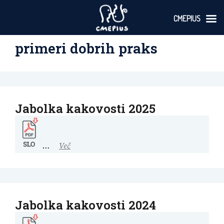
CMEPIUS
Skoči
primeri dobrih praks
na
vsebino
Jabolka kakovosti 2025
…
Več
Jabolka kakovosti 2024