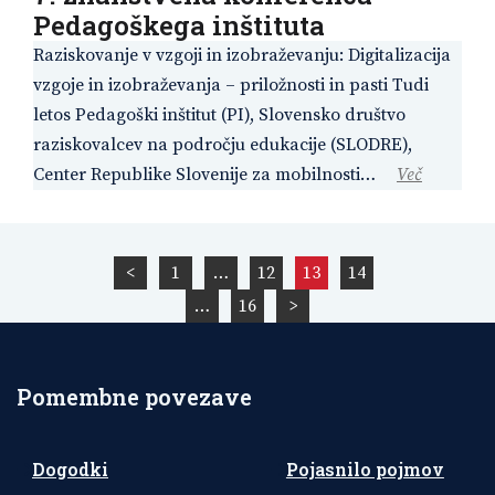
Pedagoškega inštituta
Raziskovanje v vzgoji in izobraževanju: Digitalizacija
vzgoje in izobraževanja – priložnosti in pasti Tudi
letos Pedagoški inštitut (PI), Slovensko društvo
raziskovalcev na področju edukacije (SLODRE),
Center Republike Slovenije za mobilnosti…
Več
Številčenje
<
1
…
12
13
14
prispevkov
…
16
>
Pomembne povezave
Dogodki
Pojasnilo pojmov