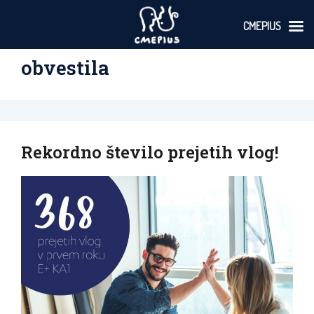
CMEPIUS
Skoči
obvestila
na
vsebino
Rekordno število prejetih vlog!