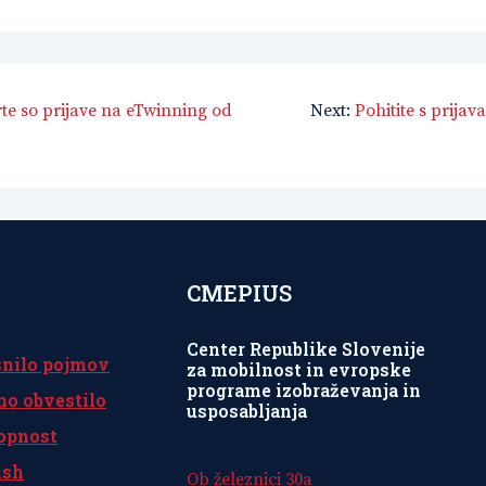
te so prijave na eTwinning od
Next:
Pohitite s prijav
CMEPIUS
Center Republike Slovenije
snilo pojmov
za mobilnost in evropske
programe izobraževanja in
no obvestilo
usposabljanja
opnost
ish
Ob železnici 30a