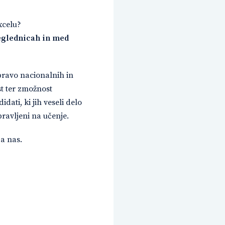
xcelu?
reglednicah in med
pravo nacionalnih in
t ter zmožnost
ati, ki jih veseli delo
ravljeni na učenje.
za nas.