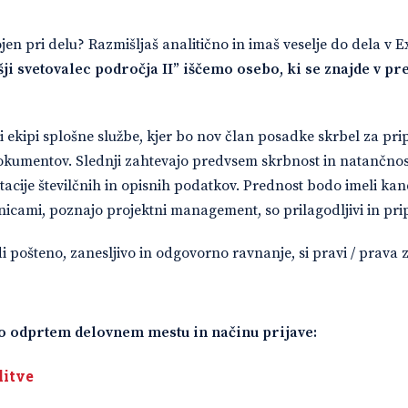
en pri delu? Razmišljaš analitično in imaš veselje do dela v E
ji svetovalec področja II” iščemo osebo, ki se znajde v p
i ekipi splošne službe, kjer bo nov član posadke skrbel za pri
okumentov. Slednji zahtevajo predvsem skrbnost in natančnos
cije številčnih in opisnih podatkov. Prednost bodo imeli kandid
dnicami, poznajo projektni management, so prilagodljivi in prip
udi pošteno, zanesljivo in odgovorno ravnanje, si pravi / prava 
 o odprtem delovnem mestu in načinu prijave:
itve