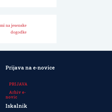
ami na jesenske
dogodke
Prijava na e-novice
PRIJAVA
Arhiv e-
novic
Iskalnik