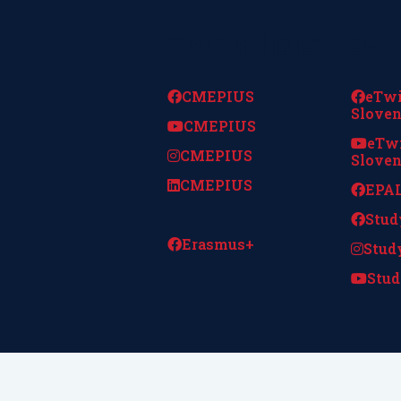
Spremljajte nas
CMEPIUS
eTw
Sloven
CMEPIUS
eTw
CMEPIUS
Sloven
CMEPIUS
EPAL
Stud
Erasmus+
Stud
Stud