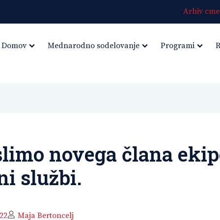
Arhiv cmep
Domov
Mednarodno sodelovanje
Programi
R
limo novega člana ekip
ni službi.
022
Maja Bertoncelj