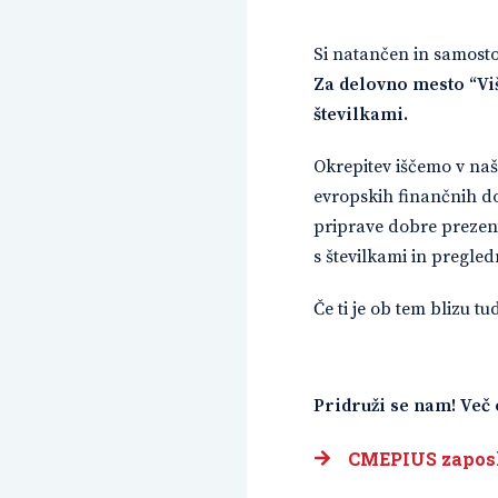
Si natančen in samostoj
Za delovno mesto “Viš
številkami.
Okrepitev iščemo v naš
evropskih finančnih d
priprave dobre prezenta
s številkami in pregle
Če ti je ob tem blizu t
Pridruži se nam! Več
CMEPIUS zaposl