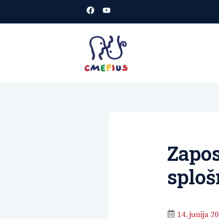
Skoči
na
vsebino
CMEPIUS
spletišče
Zapos
sploš
14. junija 2