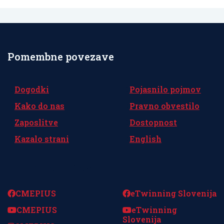
Pomembne povezave
Dogodki
Pojasnilo pojmov
Kako do nas
Pravno obvestilo
Zaposlitve
Dostopnost
Kazalo strani
English
Spremljajte nas
CMEPIUS
eTwinning Slovenija
CMEPIUS
eTwinning
Slovenija