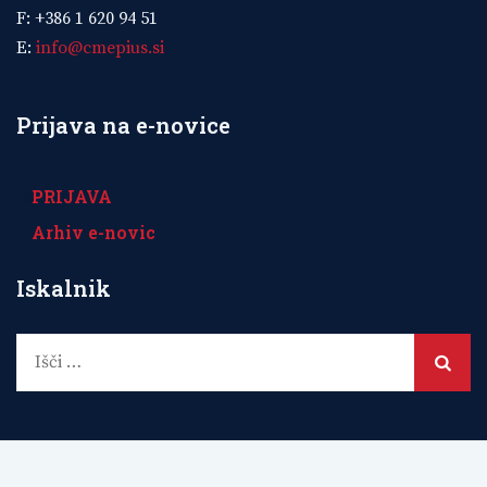
F: +386 1 620 94 51
E:
info@cmepius.si
Prijava na e-novice
PRIJAVA
Arhiv e-novic
Iskalnik
Išči: