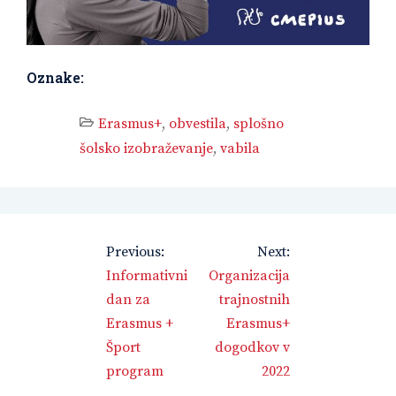
Oznake:
Erasmus+
,
obvestila
,
splošno
šolsko izobraževanje
,
vabila
Navigacija
Previous:
Next:
prispevka
Informativni
Organizacija
dan za
trajnostnih
Erasmus +
Erasmus+
Šport
dogodkov v
program
2022