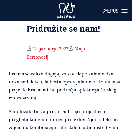
CMEPIUS
Skoči
Pridružite se nam!
na
vsebino
13. januarja 2022
Maja
Bertoncelj
Pri nas se veliko dogaja, zato v ekipo vabimo dva
nova sodelavca, ki bosta opravljala delo skrbnika za
projekte Erasmus+ na področju splošnega šolskega
izobraževanja.
Sodelovala bosta pri spremljanju projektov in
pregledu končnih poročil projektov. Njuno delo bo
zajemalo kombinacijo rutinskih in administrativnih