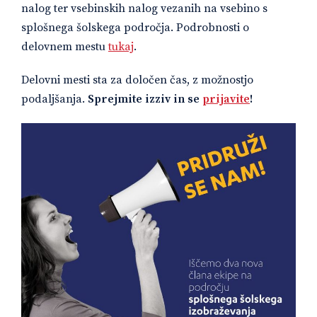
nalog ter vsebinskih nalog vezanih na vsebino s
splošnega šolskega področja. Podrobnosti o
delovnem mestu
tukaj
.
Delovni mesti sta za določen čas, z možnostjo
podaljšanja.
Sprejmite izziv in se
prijavite
!