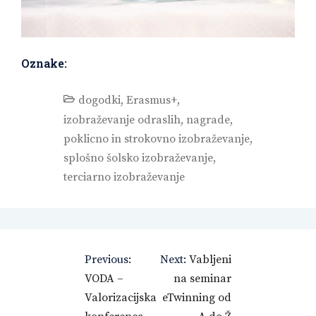
Oznake:
dogodki
,
Erasmus+
,
izobraževanje odraslih
,
nagrade
,
poklicno in strokovno izobraževanje
,
splošno šolsko izobraževanje
,
terciarno izobraževanje
Navigacija
Previous:
Next:
Vabljeni
prispevka
VODA –
na seminar
Valorizacijska
eTwinning od