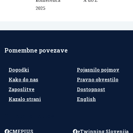
konferenca
A do Ž
2025
Pomembne povezave
Dogodki
Pojasnilo pojmov
Kako do nas
Pravno obvestilo
Zaposlitve
Dostopnost
Kazalo strani
English
Spremljajte nas
CMEPIUS
eTwinning Slovenija