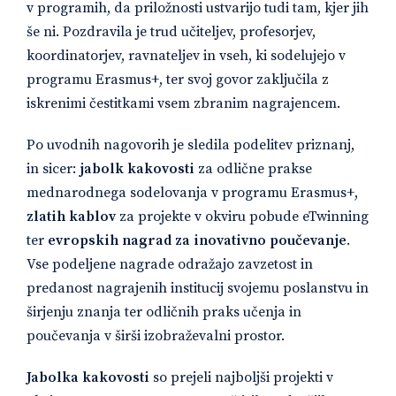
v programih, da priložnosti ustvarijo tudi tam, kjer jih
še ni. Pozdravila je trud učiteljev, profesorjev,
koordinatorjev, ravnateljev in vseh, ki sodelujejo v
programu Erasmus+, ter svoj govor zaključila z
iskrenimi čestitkami vsem zbranim nagrajencem.
Po uvodnih nagovorih je sledila podelitev priznanj,
in sicer:
jabolk kakovosti
za odlične prakse
mednarodnega sodelovanja v programu Erasmus+,
zlatih kablov
za
projekte v okviru pobude eTwinning
ter
evropskih nagrad za inovativno poučevanje
.
Vse podeljene nagrade odražajo zavzetost in
predanost nagrajenih institucij svojemu poslanstvu in
širjenju znanja ter odličnih praks učenja in
poučevanja v širši izobraževalni prostor.
Jabolka kakovosti
so prejeli najboljši projekti v