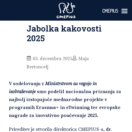
CMEPIUS
Skoči
Jabolka kakovosti
na
vsebino
2025
03. decembra 2025
Maja
Bertoncelj
V sodelovanju z
Ministrstvom za vzgojo in
izobraževanje
smo podelil nacionalna priznanja za
najbolj izstopajoče mednarodne projekte v
programih Erasmus+ in eTwinning ter evropske
nagrade za inovativno poučevanje 2025.
Prireditev je otvorila direktorica CMEPIUS-a,
dr.