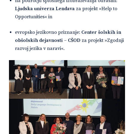
na področju splošnega izobraževanja odraslih:
Ljudska univerza Lendava
za projekt »Help to
Opportunities« in
evropsko jezikovno priznanje:
Center šolskih in
obšolskih dejavnosti – CŠOD
za projekt »Zgodnji
razvoj jezika v naravi«.