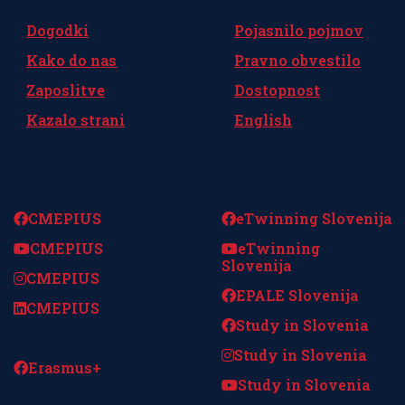
Dogodki
Pojasnilo pojmov
Kako do nas
Pravno obvestilo
Zaposlitve
Dostopnost
Kazalo strani
English
Spremljajte nas
CMEPIUS
eTwinning Slovenija
CMEPIUS
eTwinning
Slovenija
CMEPIUS
EPALE Slovenija
CMEPIUS
Study in Slovenia
Study in Slovenia
Erasmus+
Study in Slovenia