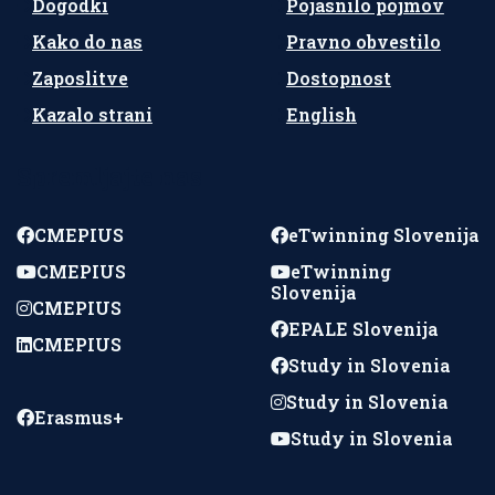
Dogodki
Pojasnilo pojmov
Kako do nas
Pravno obvestilo
Zaposlitve
Dostopnost
Kazalo strani
English
Spremljajte nas
CMEPIUS
eTwinning Slovenija
CMEPIUS
eTwinning
Slovenija
CMEPIUS
EPALE Slovenija
CMEPIUS
Study in Slovenia
Study in Slovenia
Erasmus+
Study in Slovenia