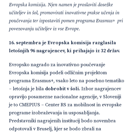
Evropska komisija. Njen namen je proslaviti dosežke
učiteljev in šol, promovirati inovativne prakse učenja in
poučevanja ter izpostaviti pomen programa Erasmus+ pri
povezovanju učiteljev iz vse Evrope.
16. septembra je Evropska komisija razglasila
letošnjih 96 nagrajencev, ki prihajajo iz 32 držav.
Evropsko nagrado za inovativno poučevanje
Evropska komisija podeli odličnim projektom
programa Erasmus+, vsako leto na posebno tematiko
– letošnja je bila
dobrobit v šoli.
Izbor nagrajencev
opravijo posamezne nacionalne agencije, v Sloveniji
je to CMEPIUS – Center RS za mobilnost in evropske
programe izobraževanja in usposabljanja.
Predstavniki nagrajenih institucij bodo novembra
odpotovali v Bruselj, kjer se bodo zbrali na