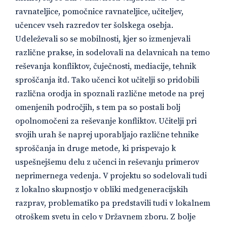
ravnateljice, pomočnice ravnateljice, učiteljev,
učencev vseh razredov ter šolskega osebja.
Udeleževali so se mobilnosti, kjer so izmenjevali
različne prakse, in sodelovali na delavnicah na temo
reševanja konfliktov, čuječnosti, mediacije, tehnik
sproščanja itd. Tako učenci kot učitelji so pridobili
različna orodja in spoznali različne metode na prej
omenjenih področjih, s tem pa so postali bolj
opolnomočeni za reševanje konfliktov. Učitelji pri
svojih urah še naprej uporabljajo različne tehnike
sproščanja in druge metode, ki prispevajo k
uspešnejšemu delu z učenci in reševanju primerov
neprimernega vedenja. V projektu so sodelovali tudi
z lokalno skupnostjo v obliki medgeneracijskih
razprav, problematiko pa predstavili tudi v lokalnem
otroškem svetu in celo v Državnem zboru. Z bolje