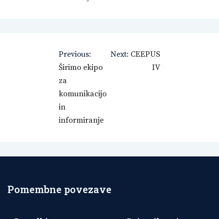
Navigacija
Previous:
Next:
CEEPUS
prispevka
Širimo ekipo
IV
za
komunikacijo
in
informiranje
Pomembne povezave