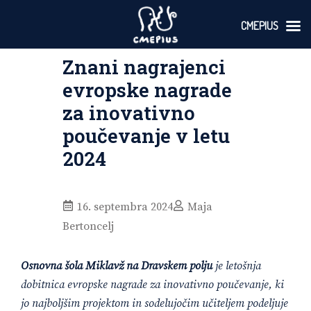
CMEPIUS
Skoči
Znani nagrajenci
na
vsebino
evropske nagrade
za inovativno
poučevanje v letu
2024
16. septembra 2024
Maja
Bertoncelj
Osnovna šola Miklavž na Dravskem polju
je letošnja
dobitnica evropske nagrade za inovativno poučevanje, ki
jo najboljšim projektom in sodelujočim učiteljem podeljuje