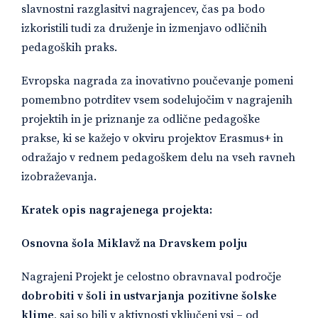
slavnostni razglasitvi nagrajencev, čas pa bodo
izkoristili tudi za druženje in izmenjavo odličnih
pedagoških praks.
Evropska nagrada za inovativno poučevanje pomeni
pomembno potrditev vsem sodelujočim v nagrajenih
projektih in je priznanje za odlične pedagoške
prakse, ki se kažejo v okviru projektov Erasmus+ in
odražajo v rednem pedagoškem delu na vseh ravneh
izobraževanja.
Kratek opis nagrajenega projekta:
Osnovna šola Miklavž na Dravskem polju
Nagrajeni Projekt je celostno obravnaval področje
dobrobiti v šoli in ustvarjanja pozitivne šolske
klime
, saj so bili v aktivnosti vključeni vsi – od