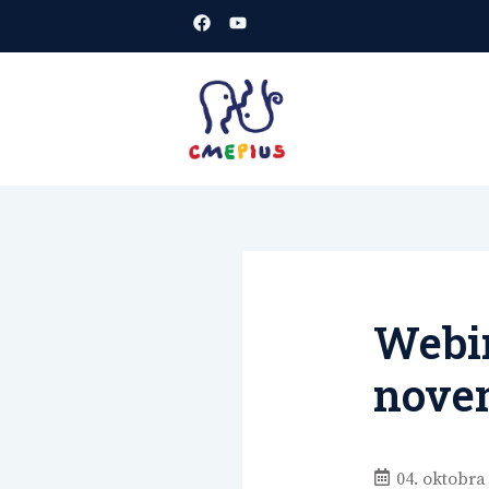
Skoči
na
vsebino
CMEPIUS
spletišče
Webin
nove
04. oktobra