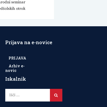
rodni seminar
edšolskih otrok
Prijava na e-novice
PRIJAVA
Arhiv e-
novic
Iskalnik
Išči: