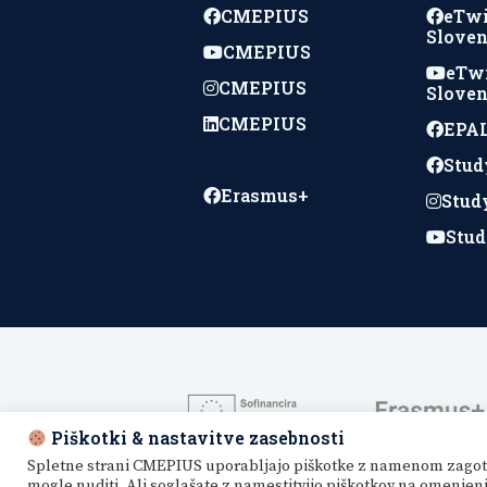
CMEPIUS
eTw
Sloven
CMEPIUS
eTw
CMEPIUS
Sloven
CMEPIUS
EPAL
Stud
Erasmus+
Stud
Stud
Piškotki & nastavitve zasebnosti
Spletne strani CMEPIUS uporabljajo piškotke z namenom zagotavlj
mogle nuditi. Ali soglašate z namestitvijo piškotkov na omenje