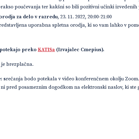
prakso poučevanja ter kakšni so bili pozitivni učinki izvedenih
rodja za delo v razredu
, 23. 11. 2022, 20:00-21:00
redstavljena uporabna spletna orodja, ki so vam lahko v pom
 potekajo preko
KATISa
(Izvajalec Cmepius).
je brezplačna.
: s
rečanja bodo potekala v video konferenčnem okolju Zoom
ni pred posameznim dogodkom na elektronski naslov, ki ste 