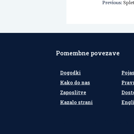
Navigacija
Previous:
Sple
prispevka
Pomembne povezave
Dogodki
Poja
Kako do nas
Prav
Zaposlitve
Dost
Kazalo strani
Engl
Spremljajte nas