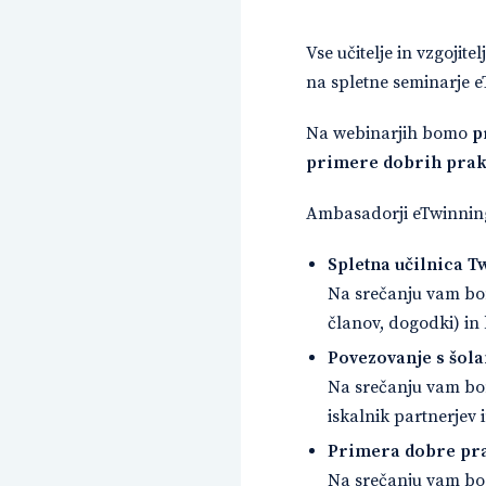
Vse učitelje in vzgoji
na spletne seminarje e
Na webinarjih bomo
p
primere dobrih praks
Ambasadorji eTwinning 
Spletna učilnica T
Na srečanju vam bom
članov, dogodki) in
Povezovanje s šola
Na srečanju vam bomo
iskalnik partnerjev 
Primera dobre pra
Na srečanju vam bod