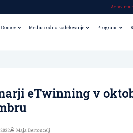
Arhiv cmep
Domov
Mednarodno sodelovanje
Programi
R
arji eTwinning v oktob
mbru
 2022
Maja Bertoncelj