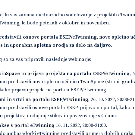
telje, ki vas zanima mednarodno sodelovanje v projektih eTwinni
Twinning, ki bodo potekali v oktobru in novembru.
redstavili osnove portala ESEP/eTwinning, novo spletno u
 in uporabna spletna orodja za delo na daljavo.
so za vas pripravili naslednje webinarje:
winSpace in prijava projekta na portalu ESEP/eTwinning
,1
o predstavili novo spletno učilnico TwinSpace (strani, gradi
 kako prijaviti projekt na portalu ESEP/eTwinning.
mi in vrtci na portalu ESEP/eTwinning
, 26. 10. 2022, 20:00-21
 predstavili osnove portala ESEP, prijavo na portal, kako ure
in projektov, dodajanje stikov in povezovanje s šolami.
kse s portal eTwinning
16. 11. 2022, 20:00-21:00.
o ambasadorki eTwinning predstavili primera dobrih praks pr