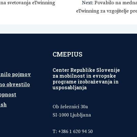
tna svetovanja eTwinning
Next:
Povabilo na medna
eTwinning za vzgojitelje pr
CMEPIUS
Center Republike Slovenije
snilo pojmov
za mobilnost in evropske
programe izobraževanja in
no obvestilo
usposabljanja
opnost
ish
Ob železnici 30a
SI-1000 Ljubljana
T: +386 1 620 94 50