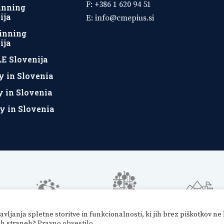
F: +386 1 620 94 51
inning
ija
E:
info@cmepius.si
inning
ija
E Slovenija
y in Slovenia
y in Slovenia
y in Slovenia
anja spletne storitve in funkcionalnosti, ki jih brez piškotkov ne 
nih straneh?
Pravno obvestilo