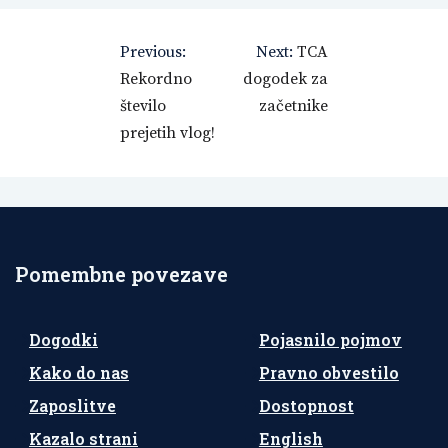
Navigacija
Previous:
Next:
TCA
prispevka
Rekordno
dogodek za
število
začetnike
prejetih vlog!
Pomembne povezave
Dogodki
Pojasnilo pojmov
Kako do nas
Pravno obvestilo
Zaposlitve
Dostopnost
Kazalo strani
English