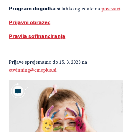
𝗣𝗿𝗼𝗴𝗿𝗮𝗺 𝗱𝗼𝗴𝗼𝗱𝗸𝗮 si lahko ogledate na
povezavi
.
𝗣𝗿𝗶𝗷𝗮𝘃𝗻𝗶 𝗼𝗯𝗿𝗮𝘇𝗲𝗰
𝗣𝗿𝗮𝘃𝗶𝗹𝗮 𝘀𝗼𝗳𝗶𝗻𝗮𝗻𝗰𝗶𝗿𝗮𝗻𝗷𝗮
Prijave sprejemamo do 15. 3. 2023 na
etwinning@cmepius.si
.