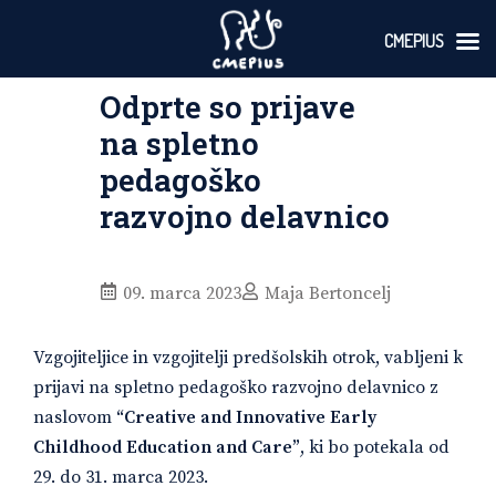
CMEPIUS
Skoči
Odprte so prijave
na
vsebino
na spletno
pedagoško
razvojno delavnico
09. marca 2023
Maja Bertoncelj
Vzgojiteljice in vzgojitelji predšolskih otrok, vabljeni k
prijavi na spletno pedagoško razvojno delavnico z
naslovom
“Creative and Innovative Early
Childhood Education and Care”
, ki bo potekala od
29. do 31. marca 2023.