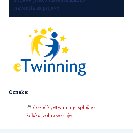
navodila za prijavo
Oznake:
dogodki
,
eTwinning
,
splošno
šolsko izobraževanje