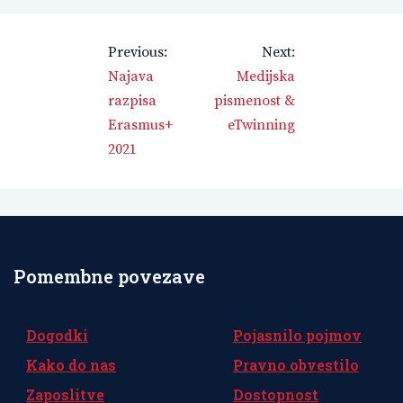
Navigacija
Previous:
Next:
prispevka
Najava
Medijska
razpisa
pismenost &
Erasmus+
eTwinning
2021
Pomembne povezave
Dogodki
Pojasnilo pojmov
Kako do nas
Pravno obvestilo
Zaposlitve
Dostopnost