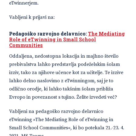
eTwinnerjem.
Vabljeni k prijavi na:
Pedagoško razvojno delavnico:
The Mediating
Role of eTwinning in Small School
Communities
Oddaljena, nedostopna lokacija in majhno število
prebivalstva lahko predstavlja podeželskim šolam
izziv, tako za njihove učence kot za učitelje. Te izzive
lahko delno naslovimo z eTwinningom, saj je to
odlično orodje, ki lahko takšnim šolam približa
Evropo in povezanost s tujino. Želite izvedeti več?
Vabljeni na pedagoško razvojno delavnico
eTwinning »The Mediating Role of eTwinning in
Small School Communities«, ki bo potekala 21.-23. 4.
2021, MS Teams.