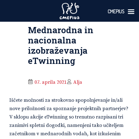
CMEPIUS
Skoči
Mednarodna in
na
vsebino
nacionalna
izobraževanja
eTwinning
07. aprila 2021
Alja
Iščete možnosti za strokovno spopolnjevanje in/ali
nove priložnosti za spoznanje projektnih partnerjev?
V sklopu akcije eTwinning so trenutno razpisani tri
zanimivi spletni dogodki, namenjeni tako učiteljem
začetnikom v mednarodnih vodah, kot izkušenim