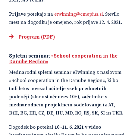
Prijave
potekajo na
etwinning@cmepius.si
. Število
mest na dogodku je omejeno, rok prijave 12. 4. 2021.
Program (PDF)
Spletni seminar:
»School cooperation in the
Danube Region«
Mednarodni spletni seminar eTwinning z naslovom
»School cooperation in the Danube Region«, ki bo
tudi letos povezal
učitelje vseh predmetnih
področji (starost učencev 10+), začetnike v
mednarodnem projektnem sodelovanju iz AT,
BiH, BG, HR, CZ, DE, HU, MD, RO, RS, SK, SI in UKR.
Dogodek bo potekal
10.-11. 6. 2021 v video