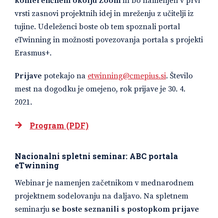
konferenčnem okolju Zoom
in bo namenjen v prvi
vrsti zasnovi projektnih idej in mreženju z učitelji iz
tujine. Udeleženci boste ob tem spoznali portal
eTwinning in možnosti povezovanja portala s projekti
Erasmus+.
Prijave
potekajo na
etwinning@cmepius.si
. Število
mest na dogodku je omejeno, rok prijave je 30. 4.
2021.
Program (PDF)
Nacionalni spletni seminar:
ABC portala
eTwinning
Webinar je namenjen začetnikom v mednarodnem
projektnem sodelovanju na daljavo. Na spletnem
seminarju
se boste seznanili s postopkom prijave