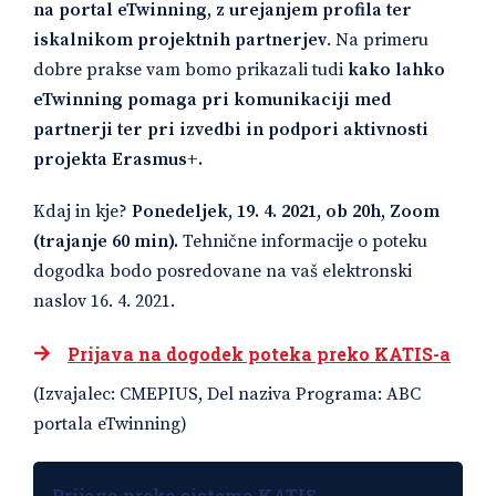
na portal eTwinning, z urejanjem profila ter
iskalnikom projektnih partnerjev
. Na primeru
dobre prakse vam bomo prikazali tudi
kako lahko
eTwinning pomaga pri komunikaciji med
partnerji ter pri izvedbi in podpori aktivnosti
projekta Erasmus+.
Kdaj in kje?
Ponedeljek, 19. 4. 2021, ob 20h, Zoom
(trajanje 60 min).
Tehnične informacije o poteku
dogodka bodo posredovane na vaš elektronski
naslov 16. 4. 2021.
Prijava na dogodek poteka preko KATIS-a
(Izvajalec: CMEPIUS, Del naziva Programa: ABC
portala eTwinning)
Prijava preko sistema KATIS