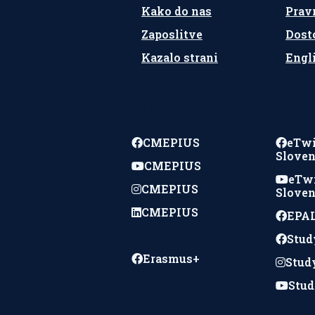
Kako do nas
Prav
Zaposlitve
Dost
Kazalo strani
Engl
Spremljajte nas
CMEPIUS
eTw
Sloven
CMEPIUS
eTw
CMEPIUS
Sloven
CMEPIUS
EPAL
Stud
Erasmus+
Stud
Stud