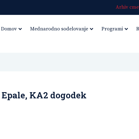
Arhiv cmep
Domov
Mednarodno sodelovanje
Programi
R
z Epale, KA2 dogodek