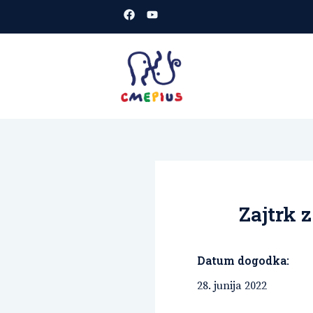
Skoči
na
vsebino
CMEPIUS
spletišče
Zajtrk 
Datum dogodka:
28. junija 2022