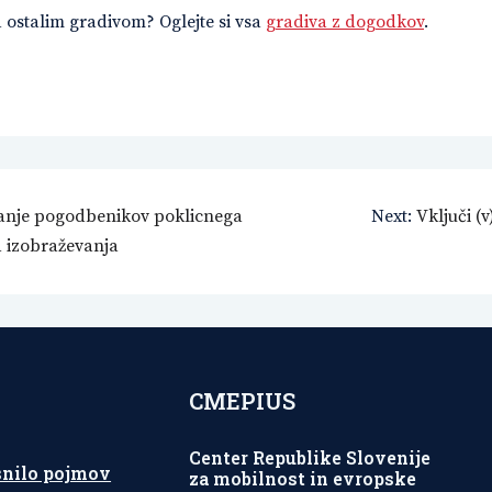
d ostalim gradivom? Oglejte si vsa
gradiva z dogodkov
.
anje pogodbenikov poklicnega
Next:
Vključi (
a izobraževanja
CMEPIUS
Center Republike Slovenije
snilo pojmov
za mobilnost in evropske