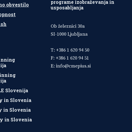
programe izobraževanja in
no obvestilo
usposabljanja
opnost
ish
Ob železnici 30a
SI-1000 Ljubljana
T: +386 1 620 94 50
F: +386 1 620 94 51
inning
ija
E:
info@cmepius.si
inning
ija
E Slovenija
y in Slovenia
y in Slovenia
y in Slovenia