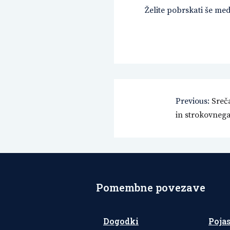
Želite pobrskati še me
Navigacija
Previous:
Sreč
in strokovneg
prispevka
Pomembne povezave
Dogodki
Poja