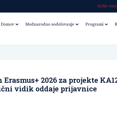
Arhiv cmep
Domov
Mednarodno sodelovanje
Programi
R
n Erasmus+ 2026 za projekte KA1
ični vidik oddaje prijavnice