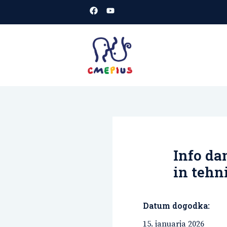
Skoči
na
vsebino
CMEPIUS
spletišče
Info da
in tehn
Datum dogodka:
15. januarja 2026