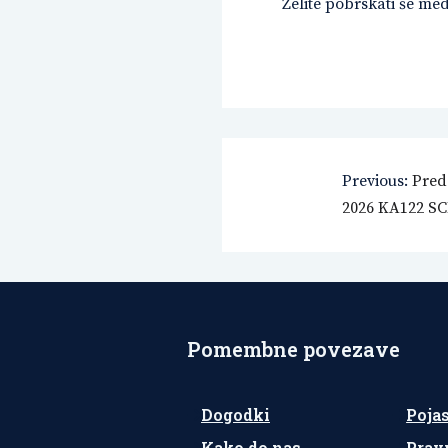
Želite pobrskati še me
Navigacija
Previous:
Pred
2026 KA122 S
prispevka
Pomembne povezave
Dogodki
Poja
Kako do nas
Prav