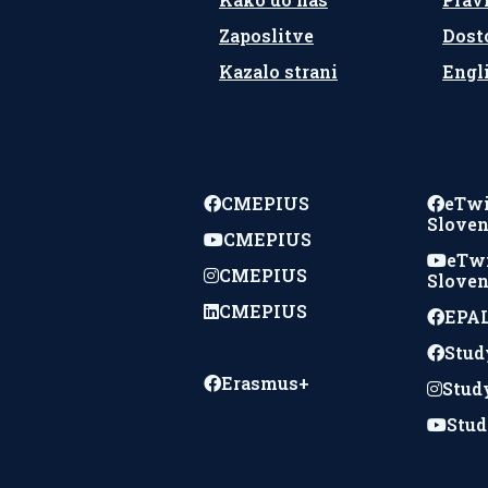
Zaposlitve
Dost
Kazalo strani
Engl
Spremljajte nas
CMEPIUS
eTw
Sloven
CMEPIUS
eTw
CMEPIUS
Sloven
CMEPIUS
EPAL
Stud
Erasmus+
Stud
Stud