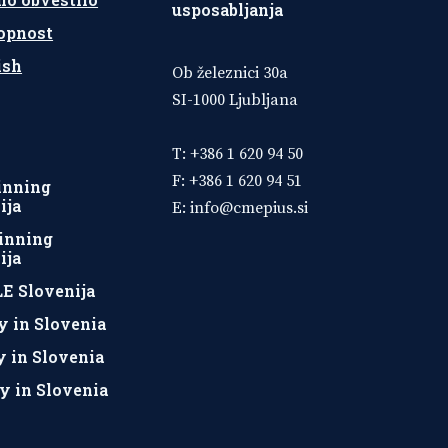
usposabljanja
opnost
ish
Ob železnici 30a
SI-1000 Ljubljana
T: +386 1 620 94 50
F: +386 1 620 94 51
inning
ija
E:
info@cmepius.si
inning
ija
E Slovenija
y in Slovenia
y in Slovenia
y in Slovenia