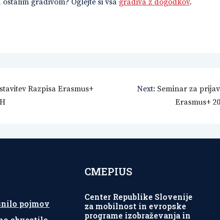
d ostalim gradivom? Oglejte si vsa
gradiva z dogodkov
.
stavitev Razpisa Erasmus+
Next:
Seminar za prijavi
CH
Erasmus+ 20
CMEPIUS
Center Republike Slovenije
snilo pojmov
za mobilnost in evropske
programe izobraževanja in
no obvestilo