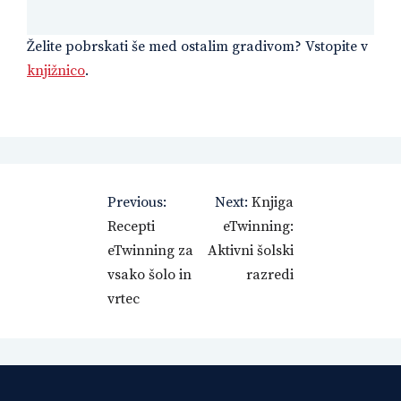
Želite pobrskati še med ostalim gradivom? Vstopite v
knjižnico
.
Navigacija
Previous:
Next:
Knjiga
prispevka
Recepti
eTwinning:
eTwinning za
Aktivni šolski
vsako šolo in
razredi
vrtec