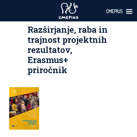
CMEPIUS
Skoči
Razširjanje, raba in
na
vsebino
trajnost projektnih
rezultatov,
Erasmus+
priročnik