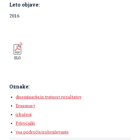
Leto objave:
2016
Oznake:
diseminacija in trajnost rezultatov
Erasmus+
izkušeni
Priročniki
vsa področja izobraževanja