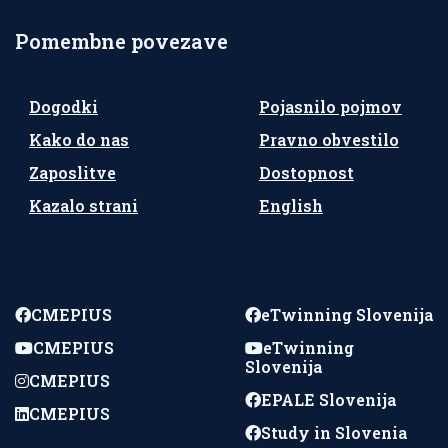
Pomembne povezave
Dogodki
Pojasnilo pojmov
Kako do nas
Pravno obvestilo
Zaposlitve
Dostopnost
Kazalo strani
English
Spremljajte nas
CMEPIUS
eTwinning Slovenija
CMEPIUS
eTwinning
Slovenija
CMEPIUS
EPALE Slovenija
CMEPIUS
Study in Slovenia