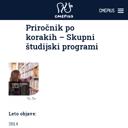
CMEPIUS
Skoči
Priročnik po
na
vsebino
korakih – Skupni
študijski programi
Leto objave:
2014