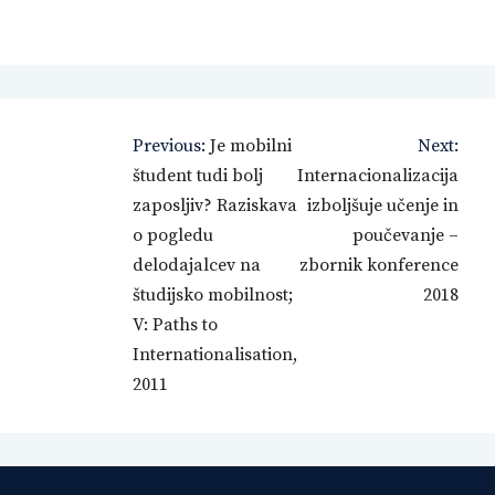
Navigacija
Previous:
Je mobilni
Next:
prispevka
študent tudi bolj
Internacionalizacija
zaposljiv? Raziskava
izboljšuje učenje in
o pogledu
poučevanje –
delodajalcev na
zbornik konference
študijsko mobilnost;
2018
V: Paths to
Internationalisation,
2011