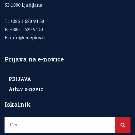
SI-1000 Ljubljana
T: +386 1 620 94 50
F: +386 1 620 94 51
E:
info@cmepius.si
Prijava na e-novice
PRIJAVA
Arhiv e-novic
Iskalnik
Išči: