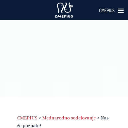
CMEPIUS
Skoči
na
vsebino
CMEPIUS
>
Mednarodno sodelovanje
>
Nas
že poznate?