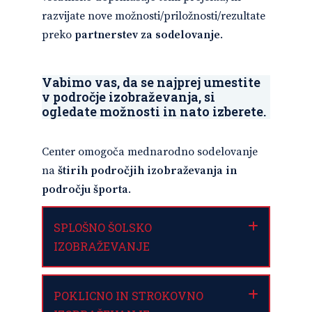
razvijate nove možnosti/priložnosti/rezultate
preko
partnerstev za sodelovanje
.
Vabimo vas, da se najprej umestite
v področje izobraževanja, si
ogledate možnosti in nato izberete.
Center omogoča mednarodno sodelovanje
na
štirih področjih izobraževanja in
področju športa
.
SPLOŠNO ŠOLSKO
IZOBRAŽEVANJE
POKLICNO IN STROKOVNO