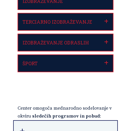
IZOBRAŽEVANJE
TERCIARNO IZOBRAŽEVANJE
IZOBRAŽEVANJE ODRASLIH
ŠPORT
Center omogoča mednarodno sodelovanje v
okviru
sledečih programov
in pobud
: