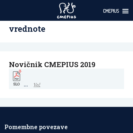
CMEPIUS
Skoči
vrednote
na
vsebino
Novičnik CMEPIUS 2019
…
Več
Pomembne povezave