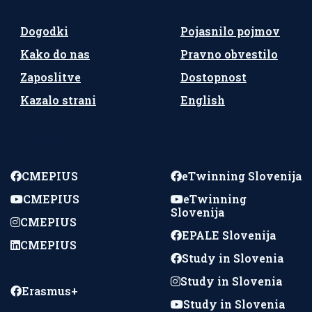
Dogodki
Pojasnilo pojmov
Kako do nas
Pravno obvestilo
Zaposlitve
Dostopnost
Kazalo strani
English
Spremljajte nas
CMEPIUS
eTwinning Slovenija
CMEPIUS
eTwinning
Slovenija
CMEPIUS
EPALE Slovenija
CMEPIUS
Study in Slovenia
Study in Slovenia
Erasmus+
Study in Slovenia