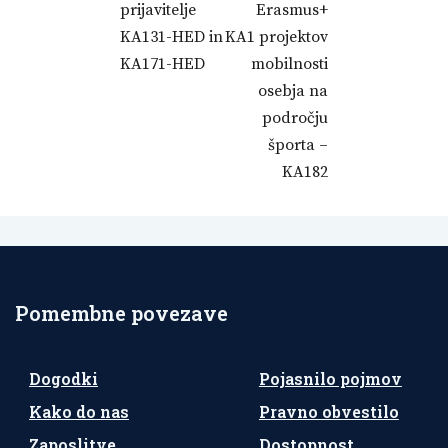
prijavitelje
Erasmus+
KA131-HED in
KA1 projektov
KA171-HED
mobilnosti
osebja na
področju
športa –
KA182
Pomembne povezave
Dogodki
Pojasnilo pojmov
Kako do nas
Pravno obvestilo
Zaposlitve
Dostopnost