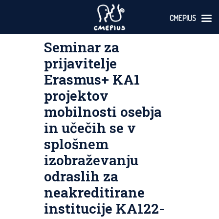
CMEPIUS
Skoči
Seminar za
na
vsebino
prijavitelje
Erasmus+ KA1
projektov
mobilnosti osebja
in učečih se v
splošnem
izobraževanju
odraslih za
neakreditirane
institucije KA122-