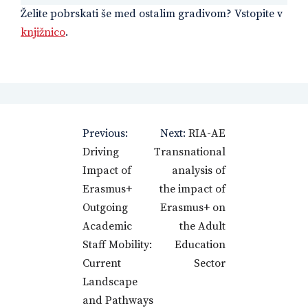
Želite pobrskati še med ostalim gradivom? Vstopite v
knjižnico
.
Navigacija
Previous:
Next:
RIA-AE
prispevka
Driving
Transnational
Impact of
analysis of
Erasmus+
the impact of
Outgoing
Erasmus+ on
Academic
the Adult
Staff Mobility:
Education
Current
Sector
Landscape
and Pathways