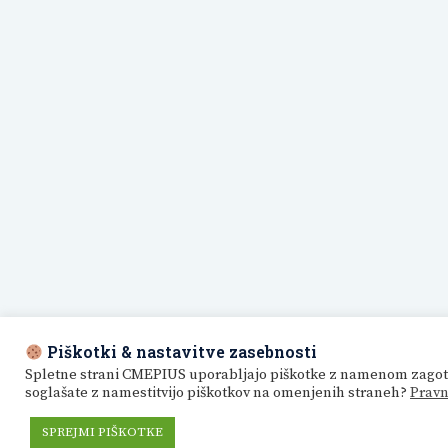
Piškotki & nastavitve zasebnosti
Spletne strani CMEPIUS uporabljajo piškotke z namenom zagotavlj
soglašate z namestitvijo piškotkov na omenjenih straneh?
Pravn
SPREJMI PIŠKOTKE