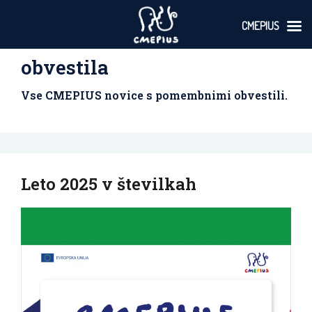
CMEPIUS
Skoči
obvestila
na
vsebino
Vse CMEPIUS novice s pomembnimi obvestili.
Leto 2025 v številkah