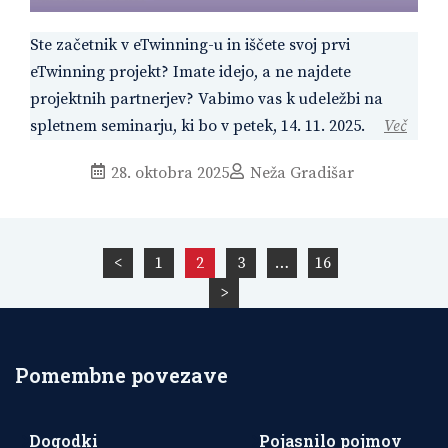
Ste začetnik v eTwinning-u in iščete svoj prvi
eTwinning projekt? Imate idejo, a ne najdete
projektnih partnerjev? Vabimo vas k udeležbi na
spletnem seminarju, ki bo v petek, 14. 11. 2025.
Več
28. oktobra 2025
Neža Gradišar
Številčenje
<
1
2
3
…
16
prispevkov
>
Pomembne povezave
Dogodki
Pojasnilo pojmov