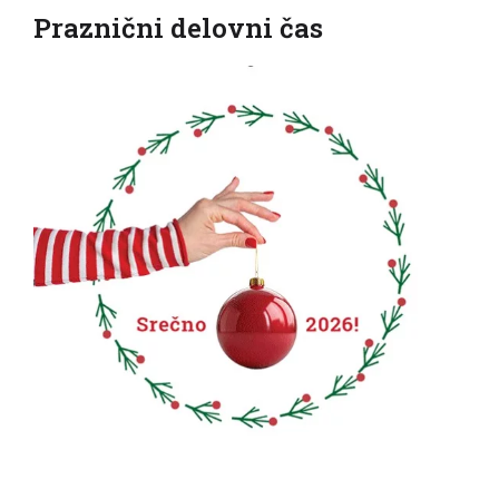
Praznični delovni čas