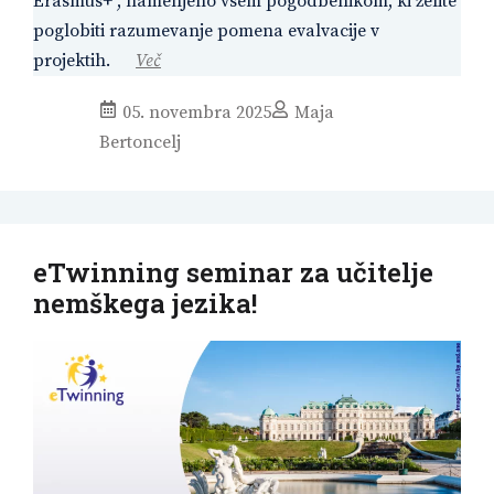
Erasmus+", namenjeno vsem pogodbenikom, ki želite
poglobiti razumevanje pomena evalvacije v
projektih.
Več
05. novembra 2025
Maja
Bertoncelj
eTwinning seminar za učitelje
nemškega jezika!