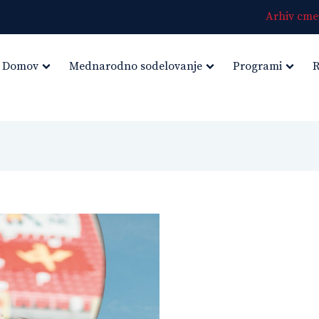
Arhiv cmep
Domov
Mednarodno sodelovanje
Programi
R