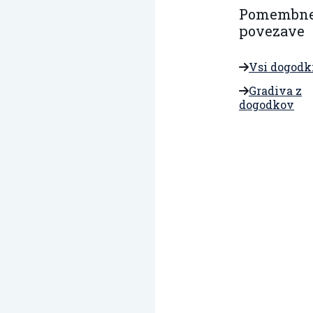
Pomembn
povezave
Vsi dogodk
Gradiva z
dogodkov