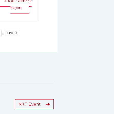
+ iCal / Outlook
export
,
SPORT
NXT Event