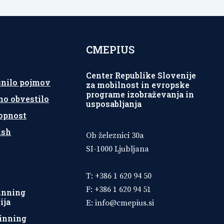
CMEPIUS
Center Republike Slovenije
snilo pojmov
za mobilnost in evropske
programe izobraževanja in
no obvestilo
usposabljanja
opnost
ish
Ob železnici 30a
SI-1000 Ljubljana
T: +386 1 620 94 50
F: +386 1 620 94 51
inning
ija
E:
info@cmepius.si
inning