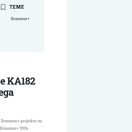
TEME
Erasmus+
ce KA182
ega
za Erasmus+ projekte na
 Erasmus+ 2026.