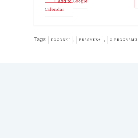
+ Add to Google
Calendar
Tags:
,
,
DOGODKI
ERASMUS+
O PROGRAMU