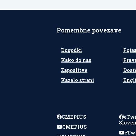
Pomembne povezave
Dogodki
Poja
Kako do nas
Prav
Zaposlitve
Dost
Kazalo strani
Engl
Spremljajte nas
CMEPIUS
eTw
Sloven
CMEPIUS
eTw