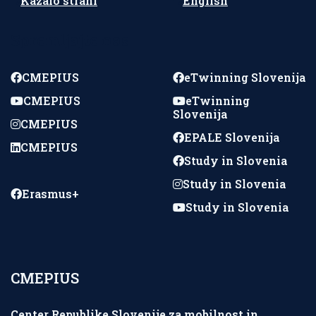
Kazalo strani
English
Spremljajte nas
CMEPIUS
eTwinning Slovenija
CMEPIUS
eTwinning
Slovenija
CMEPIUS
EPALE Slovenija
CMEPIUS
Study in Slovenia
Study in Slovenia
Erasmus+
Study in Slovenia
CMEPIUS
Center Republike Slovenije za mobilnost in