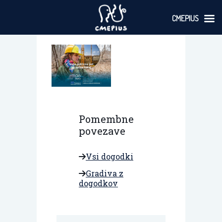
CMEPIUS
Skoči
na
vsebino
Pomembne
povezave
Vsi dogodki
Gradiva z
dogodkov