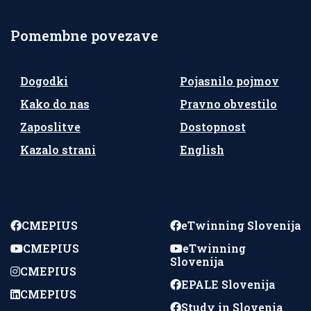
Pomembne povezave
Dogodki
Pojasnilo pojmov
Kako do nas
Pravno obvestilo
Zaposlitve
Dostopnost
Kazalo strani
English
Spremljajte nas
CMEPIUS
eTwinning Slovenija
CMEPIUS
eTwinning
Slovenija
CMEPIUS
EPALE Slovenija
CMEPIUS
Study in Slovenia