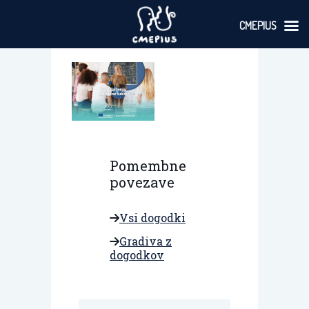
CMEPIUS
Skoči
na
vsebino
Pomembne
povezave
Vsi dogodki
Gradiva z
dogodkov