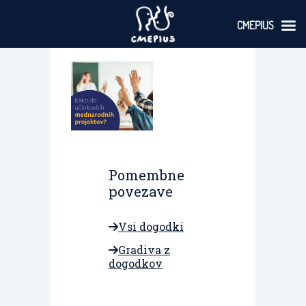
CMEPIUS
Skoči
na
vsebino
Pomembne
povezave
Vsi dogodki
Gradiva z
dogodkov