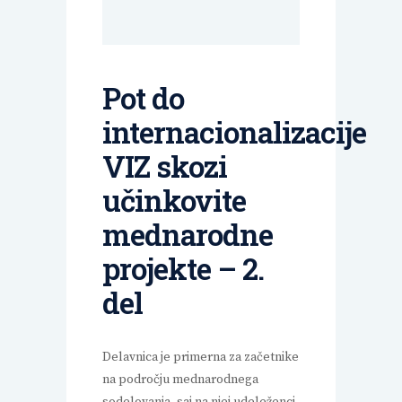
Pot do
internacionalizacije
VIZ skozi
učinkovite
mednarodne
projekte – 2.
del
Delavnica je primerna za začetnike
na področju mednarodnega
sodelovanja, saj na njej udeleženci