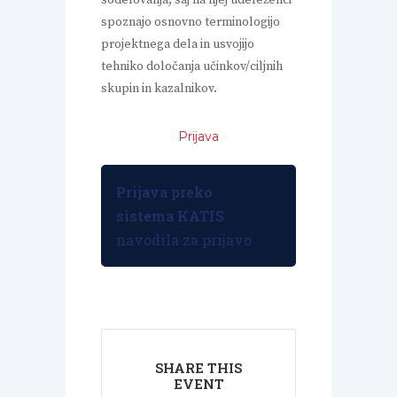
spoznajo osnovno terminologijo
projektnega dela in usvojijo
tehniko določanja učinkov/ciljnih
skupin in kazalnikov.
Prijava
Prijava preko
sistema KATIS
navodila za prijavo
SHARE THIS
EVENT