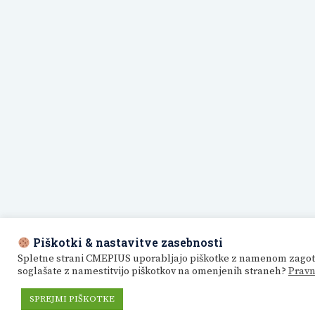
Piškotki & nastavitve zasebnosti
Spletne strani CMEPIUS uporabljajo piškotke z namenom zagotavlj
soglašate z namestitvijo piškotkov na omenjenih straneh?
Pravn
SPREJMI PIŠKOTKE