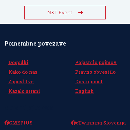
NXT Event
Pomembne povezave
Dogodki
Pojasnilo pojmov
Kako do nas
Pravno obvestilo
Zaposlitve
Dostopnost
Kazalo strani
English
Spremljajte nas
CMEPIUS
eTwinning Slovenija