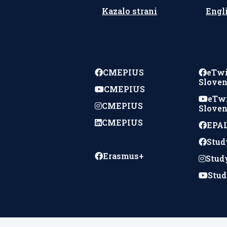
Kazalo strani
Engl
Spremljajte nas
CMEPIUS
eTw
Sloven
CMEPIUS
eTw
CMEPIUS
Sloven
CMEPIUS
EPAL
Stud
Erasmus+
Stud
Stud