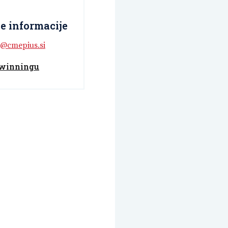
e informacije
g@cmepius.si
Twinningu