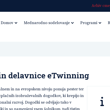
Arhiv cmep
Domov
Mednarodno sodelovanje
Programi
R
in delavnice eTwinning
lnem in na evropskem nivoju ponuja pester ter
plačnih izobraževalnih dogodkov, ki krepijo in
onalni razvoj. Dogodki se odvijajo tako v
liki in so namenjeni vsem šolnikom, tudi tistim