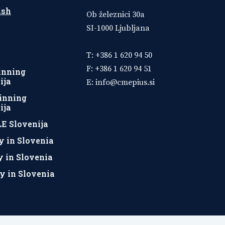
ish
Ob železnici 30a
SI-1000 Ljubljana
T: +386 1 620 94 50
F: +386 1 620 94 51
inning
ija
E:
info@cmepius.si
inning
ija
E Slovenija
y in Slovenia
y in Slovenia
y in Slovenia