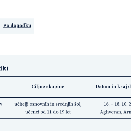
Po dogodku
dki
Ciljne skupine
Datum in kraj 
 v
učitelji osnovnih in srednjih šol,
16. – 18. 10. 
učenci od 11 do 19 let
Aghveran, Ar