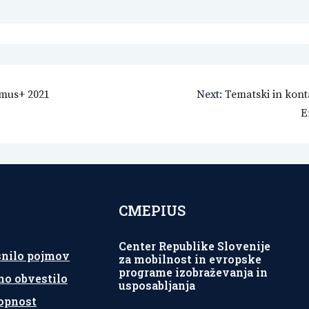
mus+ 2021
Next:
Tematski in kont
E
CMEPIUS
Center Republike Slovenije
snilo pojmov
za mobilnost in evropske
programe izobraževanja in
no obvestilo
usposabljanja
opnost