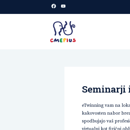
Skoči
na
vsebino
CMEPIUS
spletišče
Seminarji 
eTwinning vam na loka
kakovosten nabor brez
spodbujajo vaš profesi
virtualni kot fizični ob