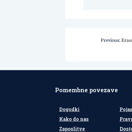
Navigacija
Previous:
Eras
prispevka
Pomembne povezave
Dogodki
Poja
Kako do nas
Prav
Zaposlitve
Dost